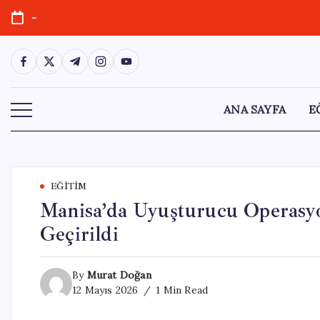
Skip
-
to
content
https://www.facebook.com/
https://twitter.com/
https://t.me/
https://www.instagram.com/
https://youtube.com/
ANA SAYFA
E
EĞITIM
Manisa’da Uyuşturucu Operasyon
Geçirildi
By
Murat Doğan
12 Mayıs 2026
1 Min Read