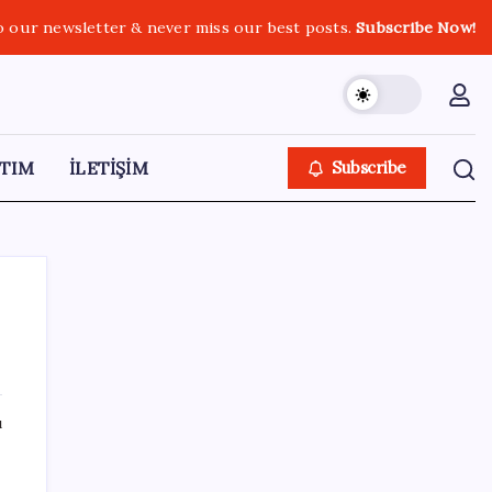
o our newsletter & never miss our best posts.
Subscribe Now!
TIM
İLETİŞİM
Subscribe
SON YAZILAR
ı
Gökhan Günaydın: ‘Ferman padişahınsa
meydanlar bizimdir’