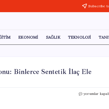
Subscribe t
ĞİTİM
EKONOMİ
SAĞLIK
TEKNOLOJİ
TANI
u: Binlerce Sentetik İlaç Ele
Manisa’da
yorumlar kapal
Uyuşturucu
Operasyonu:
Binlerce