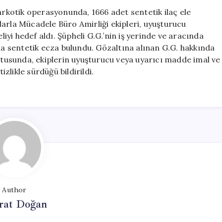
Sentetik
narkotik operasyonunda, 1666 adet sentetik ilaç ele
İlaç
arla Mücadele Büro Amirliği ekipleri, uyuşturucu
Ele
liyi hedef aldı. Şüpheli G.G.’nin iş yerinde ve aracında
Geçirildi
 sentetik ecza bulundu. Gözaltına alınan G.G. hakkında
için
ultusunda, ekiplerin uyuşturucu veya uyarıcı madde imal ve
izlikle sürdüğü bildirildi.
Author
at Doğan