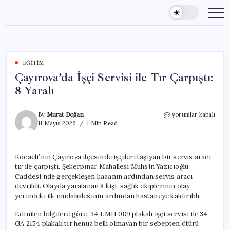
Skip
to
content
EĞITIM
Çayırova’da İşçi Servisi ile Tır Çarpıştı:
8 Yaralı
Çayırova’da
By
Murat Doğan
yorumlar kapalı
İşçi
11 Mayıs 2026
1 Min Read
Servisi
ile
Tır
Kocaeli’nin Çayırova ilçesinde işçileri taşıyan bir servis aracı,
Çarpıştı:
tır ile çarpıştı. Şekerpınar Mahallesi Muhsin Yazıcıoğlu
8
Yaralı
Caddesi’nde gerçekleşen kazanın ardından servis aracı
için
devrildi. Olayda yaralanan 8 kişi, sağlık ekiplerinin olay
yerindeki ilk müdahalesinin ardından hastaneye kaldırıldı.
Edinilen bilgilere göre, 34 LMH 089 plakalı işçi servisi ile 34
GA 2154 plakalı tır henüz belli olmayan bir sebepten ötürü