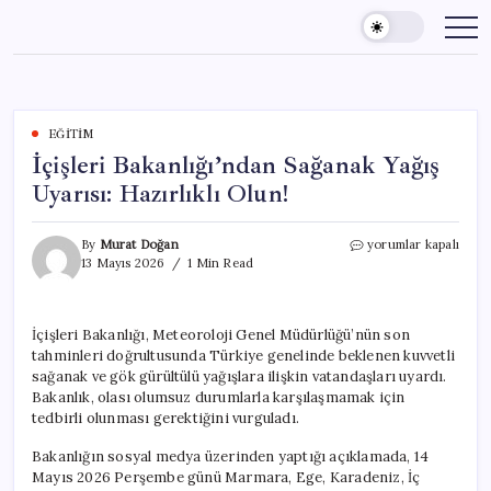
Skip
to
content
EĞITIM
İçişleri Bakanlığı’ndan Sağanak Yağış
Uyarısı: Hazırlıklı Olun!
İçişleri
By
Murat Doğan
yorumlar kapalı
Bakanlığı’ndan
13 Mayıs 2026
1 Min Read
Sağanak
Yağış
Uyarısı:
İçişleri Bakanlığı, Meteoroloji Genel Müdürlüğü’nün son
Hazırlıklı
tahminleri doğrultusunda Türkiye genelinde beklenen kuvvetli
Olun!
için
sağanak ve gök gürültülü yağışlara ilişkin vatandaşları uyardı.
Bakanlık, olası olumsuz durumlarla karşılaşmamak için
tedbirli olunması gerektiğini vurguladı.
Bakanlığın sosyal medya üzerinden yaptığı açıklamada, 14
Mayıs 2026 Perşembe günü Marmara, Ege, Karadeniz, İç