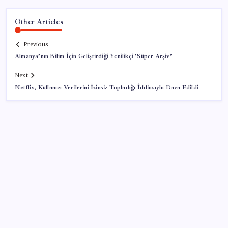
Other Articles
Previous
Almanya’nın Bilim İçin Geliştirdiği Yenilikçi ‘Süper Arşiv’
Next
Netflix, Kullanıcı Verilerini İzinsiz Topladığı İddiasıyla Dava Edildi
SON YAZILAR
ABD, İran-Umman anlaşması sonrası ablukayı