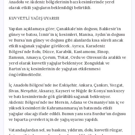
Anadolu ve Akdeniz bölgelerinin bazı kesimlerinde yerel
olarak etkili yağışların beklenildiği belirtildi.
KUVVETLİ YAĞIŞ UYARISI
Yapılan açıklamaya göre; Çanakkale’nin doğusu, Balıkesir’in
güney ve batısı, İzmir’in iç kesimleri, Manisa, Aydın’ın doğusu
ve Bursa’nın güney ve doğusu gibi alanlarda kısa süreli ancak
etkili sağanak yağışlar görülecek. Ayrıca, Karadeniz
Bölgesi’nde Bolu, Düzce, Karabük, Kastamonu, Sinop,
Samsun, Amasya, Çorum, Tokat, Ordu ve Giresun’da aralıklı ve
yerel olarak kuvvetli yağışlar bekleniyor. Zonguldak ve
Bartın’ın iç kesimlerinin de yağıştan etkilenmesi
öngörülmektedir.
İç Anadolu Bölgesi’nde ise Eskişehir, Ankara, Çankırı, Yozgat,
Sivas, Nevşehir, Aksaray, Kayseri ve Niğde ile Konya’nın kuzey
ve batı kesimlerinde gök gürültülü sağanak bekleniyor.
Akdeniz Bölgesi’nde ise Mersin, Adana ve Osmaniye’nin iç ve
yüksek kesimleri ile Kahramanmaraş’ın batısında etkili
yağışlar olacağı ifade edildi. Bunun yanı sıra Burdur’un doğusu
ve Isparta çevreleri için de yağış uyarısı yapıldı.
Vatandaşlardan sel, su baskını, yıldırım, dolu, kuvvetli rüzgar,