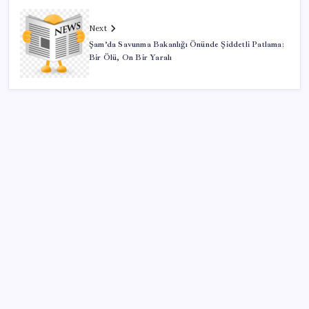
Next
Şam’da Savunma Bakanlığı Önünde Şiddetli Patlama:
Bir Ölü, On Bir Yaralı
SON YAZILAR
ABD, İran-Umman anlaşması sonrası ablukayı
kaldıracak
Citi, üçüncü çeyrek petrol tahminini yükseltti