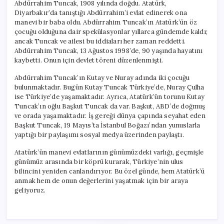
Abdürrahim Tuncak, 1908 yılında doğdu. Atatürk,
Diyarbakır’da tanıştığı Abdürrahim’i evlat edinerek ona
manevi bir baba oldu. Abdürrahim Tuncak’ın Atatürk’ün öz
çocuğu olduğuna dair spekülasyonlar yıllarca gündemde kaldı;
ancak Tuncak ve ailesi bu iddiaları her zaman reddetti.
Abdürrahim Tuncak, 13 Ağustos 1998’de, 90 yaşında hayatını
kaybetti. Onun için devlet töreni düzenlenmişti.
Abdürrahim Tuncak’ın Kutay ve Nuray adında iki çocuğu
bulunmaktadır. Bugün Kutay Tuncak Türkiye’de, Nuray Çulha
ise Türkiye’de yaşamaktadır. Ayrıca, Atatürk’ün torunu Kutay
Tuncak’ın oğlu Başkut Tuncak da var. Başkut, ABD’de doğmuş
ve orada yaşamaktadır. İş gereği dünya çapında seyahat eden
Başkut Tuncak, 19 Mayıs’ta İstanbul Boğazı’ndan yunuslarla
yaptığı bir paylaşımı sosyal medya üzerinden paylaştı.
Atatürk’ün manevi evlatlarının günümüzdeki varlığı, geçmişle
günümüz arasında bir köprü kurarak, Türkiye’nin ulus
bilincini yeniden canlandırıyor. Bu özel günde, hem Atatürk’ü
anmak hem de onun değerlerini yaşatmak için bir araya
geliyoruz.