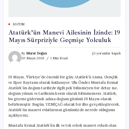
EĞITIM
Atatürk’ün Manevi Ailesinin İzinde: 19
Mayıs Sürpriziyle Geçmişe Yolculuk
Atatürk’ün
By
Murat Doğan
yorumlar kapalı
Manevi
20 Mayıs 2026
1 Min Read
Ailesinin
İzinde:
19
19 Mayıs, Türkiye’de önemli bir gün; Atatürk’ü Anma, Gençlik
Mayıs
ve Spor Bayramı olarak kutlanıyor. Ulu Önder Mustafa Kemal
Sürpriziyle
Geçmişe
Atatürk’ün doğum tarihiyle ilgili pek bilinmeyen bir detay ise,
Yolculuk
doğum yılının ve tarihinin kesin olarak bilinmemesi. Atatürk,
için
bu gizemi gidermek adına doğum gününü 19 Mayıs olarak
belirlemiştir. Bugün, YENİÇAĞ olarak bir ilke gerçekleştirerek,
Atatürk’ün manevi evlatlarının günümüzde nerede olduğunu
açıklıyoruz.
Mustafa Kemal Atatürk’ün ilk ve tek erkek manevi evladı olan