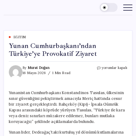
Skip
to
content
EĞITIM
Yunan Cumhurbaşkanı’ndan
Türkiye’ye Provokatif Ziyaret
Yunan
By
Murat Doğan
yorumlar kapalı
Cumhurbaşkanı’nda
16 Mayıs 2026
1 Min Read
Türkiye’ye
Provokatif
Ziyaret
Yunanistan Cumhurbaşkanı Konstandinos Tasulas, ülkesinin
için
sınır güvenliğini pekiştirmek amacıyla Meriç hattında cesur
bir ziyaret gerçekleştirdi. Bahçeköy (Kipi)- İpsala Gümrük
Kapısı arasındaki köprüde yürüyen Tasulas, “Türkiye ile kara
veya deniz sınırları müzakere edilemez, bunları mutlaka
koruyacağız” şeklinde açıklamalarda bulundu.
Yunan lider, Dedeağaç’taki kurtuluş yıl dönümü kutlamalarına