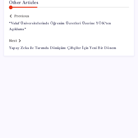
Other Articles
Previous
“Vakıf Üniversitelerinde Öğrenim Ücretleri Üzerine YÖK’ten
Açıklama”
Next
Yapay Zeka ile Tarımda Dönüşüm: Çiftçiler İçin Yeni Bir Dönem
SON YAZILAR
Beklenen veri geldi: Altın uçuşa geçti