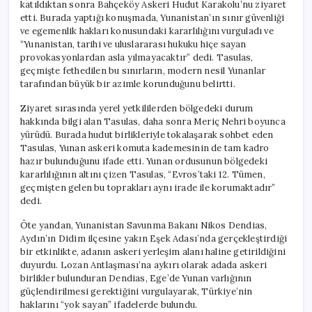
katıldıktan sonra Bahçeköy Askeri Hudut Karakolu’nu ziyaret
etti. Burada yaptığı konuşmada, Yunanistan’ın sınır güvenliği
ve egemenlik hakları konusundaki kararlılığını vurguladı ve
“Yunanistan, tarihi ve uluslararası hukuku hiçe sayan
provokasyonlardan asla yılmayacaktır” dedi. Tasulas,
geçmişte fethedilen bu sınırların, modern nesil Yunanlar
tarafından büyük bir azimle korunduğunu belirtti.
Ziyaret sırasında yerel yetkililerden bölgedeki durum
hakkında bilgi alan Tasulas, daha sonra Meriç Nehri boyunca
yürüdü. Burada hudut birlikleriyle tokalaşarak sohbet eden
Tasulas, Yunan askeri komuta kademesinin de tam kadro
hazır bulunduğunu ifade etti. Yunan ordusunun bölgedeki
kararlılığının altını çizen Tasulas, “Evros’taki 12. Tümen,
geçmişten gelen bu toprakları aynı irade ile korumaktadır”
dedi.
Öte yandan, Yunanistan Savunma Bakanı Nikos Dendias,
Aydın’ın Didim ilçesine yakın Eşek Adası’nda gerçekleştirdiği
bir etkinlikte, adanın askeri yerleşim alanı haline getirildiğini
duyurdu. Lozan Antlaşması’na aykırı olarak adada askeri
birlikler bulunduran Dendias, Ege’de Yunan varlığının
güçlendirilmesi gerektiğini vurgulayarak, Türkiye’nin
haklarını “yok sayan” ifadelerde bulundu.