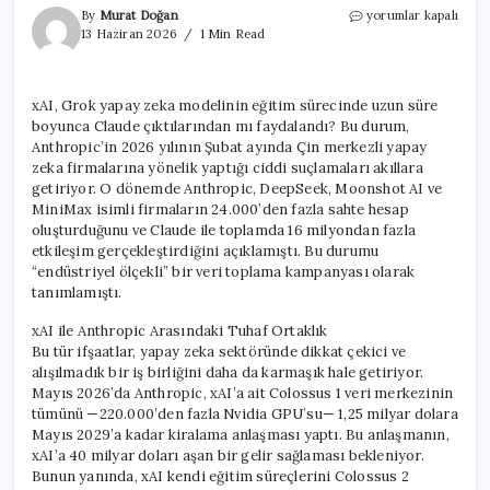
xAI,
By
Murat Doğan
yorumlar kapalı
Grok’un
13 Haziran 2026
1 Min Read
Eğitimi
İçin
Aylarca
xAI, Grok yapay zeka modelinin eğitim sürecinde uzun süre
Claude
boyunca Claude çıktılarından mı faydalandı? Bu durum,
Verilerini
Mi
Anthropic’in 2026 yılının Şubat ayında Çin merkezli yapay
Kullandı?
zeka firmalarına yönelik yaptığı ciddi suçlamaları akıllara
için
getiriyor. O dönemde Anthropic, DeepSeek, Moonshot AI ve
MiniMax isimli firmaların 24.000’den fazla sahte hesap
oluşturduğunu ve Claude ile toplamda 16 milyondan fazla
etkileşim gerçekleştirdiğini açıklamıştı. Bu durumu
“endüstriyel ölçekli” bir veri toplama kampanyası olarak
tanımlamıştı.
xAI ile Anthropic Arasındaki Tuhaf Ortaklık
Bu tür ifşaatlar, yapay zeka sektöründe dikkat çekici ve
alışılmadık bir iş birliğini daha da karmaşık hale getiriyor.
Mayıs 2026’da Anthropic, xAI’a ait Colossus 1 veri merkezinin
tümünü —220.000’den fazla Nvidia GPU’su— 1,25 milyar dolara
Mayıs 2029’a kadar kiralama anlaşması yaptı. Bu anlaşmanın,
xAI’a 40 milyar doları aşan bir gelir sağlaması bekleniyor.
Bunun yanında, xAI kendi eğitim süreçlerini Colossus 2