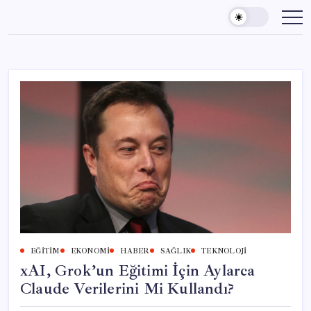
Skip
to
content
EĞITIM
EKONOMI
HABER
SAĞLIK
TEKNOLOJI
xAI, Grok’un Eğitimi İçin Aylarca
Claude Verilerini Mi Kullandı?