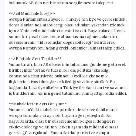
bulunarak AB’den net bir tutum sergilemesini talep etti.
**Acil Müdahale İsteği**
Avrupa Parlamentosu üyeleri, Türkiye’nin Ege ve çevresindeki
deniz alanlarında atabileceği olası adımları yakından izlemek
için AB’nin acil müdahale etmesini istedi. Başvurularda, henüz
somut bir yasal düzenleme olmamasına rağmen, olası bir
düzenlemenin “fiilî sonuçlar doğurabileceği” belirtilerek
Avrupa Komisyonu’ndan gerekli önlemleri alması talep edildi.
**AB İçinde Sert Tepkiler**
Yunan tarafı, bazı AB ülkelerinin tutumunu gündeme getirerek
Birlik içinde “ortak ve tutarlı bir dış politika” eksikliği
konusunda eleştirilerde bulundu. Özellikle ekonomik
ilişkilerin, siyasi duruşları etkilediği savı öne sürüldü. Bu
bağlamda, bazı üye ülkelerin Türkiye ile olan ticari ve savunma
iş birliklerinin, AB’nin genel tutumunu yumuşattığı iddia edildi.
**Muhalefetten Ayrı Girişim**
Yunanistan’daki muhalefet partileri de sürece dahil olarak
Avrupa kurumlarına ayrı bir başvuru gerçekleştirdi. Bu
başvurularda, olası bir düzenlemenin bölgesel dengeleri
etkileyebileceği ve AB’nin “erken aşamada müdahil olması
gerektiği” vurgulandı. Yunan iktidar partisi ve Avrupa