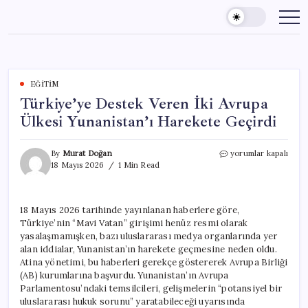
Skip
to
content
EĞITIM
Türkiye’ye Destek Veren İki Avrupa
Ülkesi Yunanistan’ı Harekete Geçirdi
Türkiye’ye
By
Murat Doğan
yorumlar kapalı
Destek
18 Mayıs 2026
1 Min Read
Veren
İki
Avrupa
18 Mayıs 2026 tarihinde yayınlanan haberlere göre,
Ülkesi
Türkiye’nin “Mavi Vatan” girişimi henüz resmi olarak
Yunanistan’ı
Harekete
yasalaşmamışken, bazı uluslararası medya organlarında yer
Geçirdi
alan iddialar, Yunanistan’ın harekete geçmesine neden oldu.
için
Atina yönetimi, bu haberleri gerekçe göstererek Avrupa Birliği
(AB) kurumlarına başvurdu. Yunanistan’ın Avrupa
Parlamentosu’ndaki temsilcileri, gelişmelerin “potansiyel bir
uluslararası hukuk sorunu” yaratabileceği uyarısında