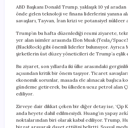
ABD Başkanı Donald Trump, yaklaşık 10 yıl aradan 
önde gelen teknoloji ve finans liderlerini yanına ala
savaşları, Tayvan, İran krizi ve potansiyel nüklee
Trump’ın bu hafta düzenlediği resmi ziyarete, tekno
yer alan isimler arasında Elon Musk (Tesla/SpaceX
(BlackRock) gibi önemli liderler bulunuyor. Ayrıca 
şirketlerin üst düzey yöneticileri de Trump’a eşlik 
Bu ziyaret, son yıllarda iki ülke arasındaki gerginl
açısından kritik bir önem taşıyor. Ticaret savaşla
ekonomik sorunlar, masada ele alınacak başlıca ko
gündeme getirerek, bu ülkeden ucuz petrol alan Çin
ediliyor.
Zirveye dair dikkat çeken bir diğer detay ise, ‘Çip
anda heyete dahil edilmesiydi. Huang’ın yapay zekâ 
noktalarından biri olarak kabul ediliyor. Trump, H
bizzat arayarak davet ettiğini belirtti. Sosyal me