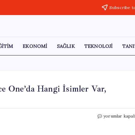
Subscribe t
ĞİTİM
EKONOMİ
SAĞLIK
TEKNOLOJİ
TANI
ce One’da Hangi İsimler Var,
Trump’ın
yorumlar kapal
Çin
Ziyareti:
Air