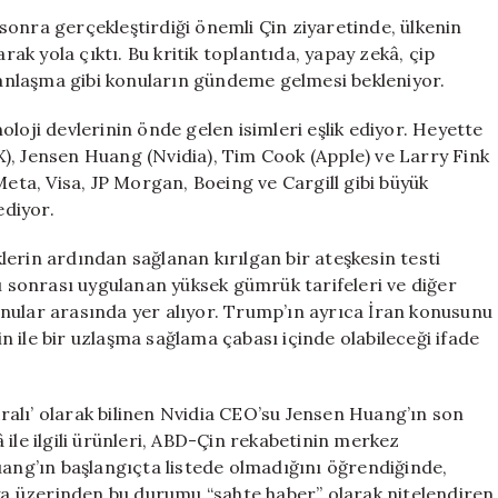
Force
sonra gerçekleştirdiği önemli Çin ziyaretinde, ülkenin
One’da
rak yola çıktı. Bu kritik toplantıda, yapay zekâ, çip
Hangi
r anlaşma gibi konuların gündeme gelmesi bekleniyor.
İsimler
Var,
loji devlerinin önde gelen isimleri eşlik ediyor. Heyette
Masada
), Jensen Huang (Nvidia), Tim Cook (Apple) ve Larry Fink
Neler
Meta, Visa, JP Morgan, Boeing ve Cargill gibi büyük
Bekleniyor?
ediyor.
için
iklerin ardından sağlanan kırılgan bir ateşkesin testi
rı sonrası uygulanan yüksek gümrük tarifeleri ve diğer
nular arasında yer alıyor. Trump’ın ayrıca İran konusunu
 ile bir uzlaşma sağlama çabası içinde olabileceği ifade
 Kralı’ olarak bilinen Nvidia CEO’su Jensen Huang’ın son
ile ilgili ürünleri, ABD-Çin rekabetinin merkez
uang’ın başlangıçta listede olmadığını öğrendiğinde,
dya üzerinden bu durumu “sahte haber” olarak nitelendiren