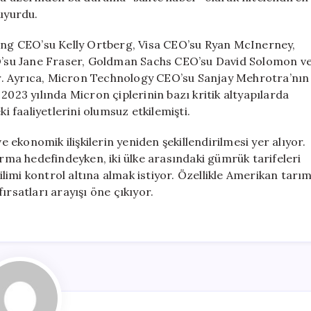
uyurdu.
eing CEO’su Kelly Ortberg, Visa CEO’su Ryan McInerney,
’su Jane Fraser, Goldman Sachs CEO’su David Solomon v
r. Ayrıca, Micron Technology CEO’su Sanjay Mehrotra’nın
2023 yılında Micron çiplerinin bazı kritik altyapılarda
ki faaliyetlerini olumsuz etkilemişti.
ekonomik ilişkilerin yeniden şekillendirilmesi yer alıyor.
urma hedefindeyken, iki ülke arasındaki gümrük tarifeleri
imi kontrol altına almak istiyor. Özellikle Amerikan tarı
ırsatları arayışı öne çıkıyor.