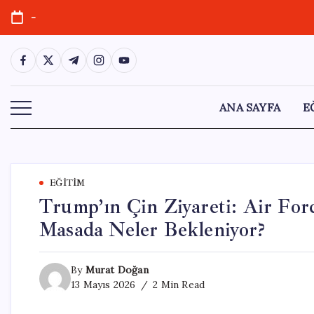
Skip
-
to
content
https://www.facebook.com/
https://twitter.com/
https://t.me/
https://www.instagram.com/
https://youtube.com/
ANA SAYFA
E
EĞITIM
Trump’ın Çin Ziyareti: Air For
Masada Neler Bekleniyor?
By
Murat Doğan
13 Mayıs 2026
2 Min Read