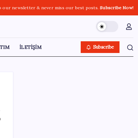
o our newsletter & never miss our best posts.
Subscribe Now!
TIM
İLETİŞİM
Subscribe
SON YAZILAR
ı
Gökhan Günaydın: ‘Ferman padişahınsa
meydanlar bizimdir’