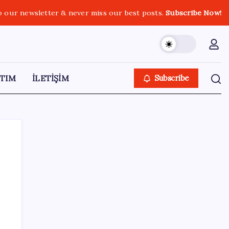
o our newsletter & never miss our best posts.
Subscribe Now!
TIM
İLETİŞİM
Subscribe
SON YAZILAR
ABD, İran-Umman anlaşması sonrası
ablukayı kaldıracak