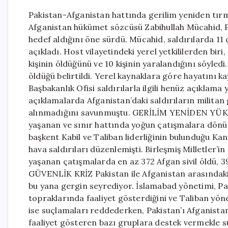
Pakistan-Afganistan hattında gerilim yeniden tır
Afganistan hükümet sözcüsü Zabihullah Mücahid, Pak
hedef aldığını öne sürdü. Mücahid, saldırılarda 11 ç
açıkladı. Host vilayetindeki yerel yetkililerden bir
kişinin öldüğünü ve 10 kişinin yaralandığını söyledi
öldüğü belirtildi. Yerel kaynaklara göre hayatını
Başbakanlık Ofisi saldırılarla ilgili henüz açıkla
açıklamalarda Afganistan’daki saldırıların militan g
alınmadığını savunmuştu. GERİLİM YENİDEN YÜKSEL
yaşanan ve sınır hattında yoğun çatışmalara dönü
başkent Kabil ve Taliban liderliğinin bulunduğu Ka
hava saldırıları düzenlemişti. Birleşmiş Milletler’i
yaşanan çatışmalarda en az 372 Afgan sivil öldü,
GÜVENLİK KRİZ Pakistan ile Afganistan arasındaki i
bu yana gergin seyrediyor. İslamabad yönetimi, P
topraklarında faaliyet gösterdiğini ve Taliban y
ise suçlamaları reddederken, Pakistan’ı Afganista
faaliyet gösteren bazı gruplara destek vermekle s