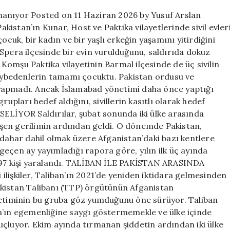
tırmanıyor
manıyor Posted on 11 Haziran 2026 by Yusuf Arslan
için
istan’ın Kunar, Host ve Paktika vilayetlerinde sivil evler
ocuk, bir kadın ve bir yaşlı erkeğin yaşamını yitirdiğini
i, Spera ilçesinde bir evin vurulduğunu, saldırıda dokuz
. Komşu Paktika vilayetinin Barmal ilçesinde de üç sivilin
 kaybedenlerin tamamı çocuktu. Pakistan ordusu ve
ma yapmadı. Ancak İslamabad yönetimi daha önce yaptığı
rupları hedef aldığını, sivillerin kasıtlı olarak hedef
İYOR Saldırılar, şubat sonunda iki ülke arasında
şen gerilimin ardından geldi. O dönemde Pakistan,
ndahar dahil olmak üzere Afganistan’daki bazı kentlere
n geçen ay yayımladığı rapora göre, yılın ilk üç ayında
 397 kişi yaralandı. TALİBAN İLE PAKİSTAN ARASINDA
lişkiler, Taliban’ın 2021’de yeniden iktidara gelmesinden
akistan Talibanı (TTP) örgütünün Afganistan
önetiminin bu gruba göz yumduğunu öne sürüyor. Taliban
n’ın egemenliğine saygı göstermemekle ve ülke içinde
uçluyor. Ekim ayında tırmanan şiddetin ardından iki ülke