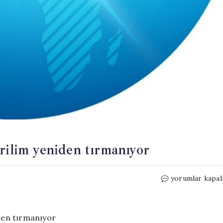
rilim yeniden tırmanıyor
Pakistan-
yorumlar kapal
Afganistan
hattında
gerilim
yeniden