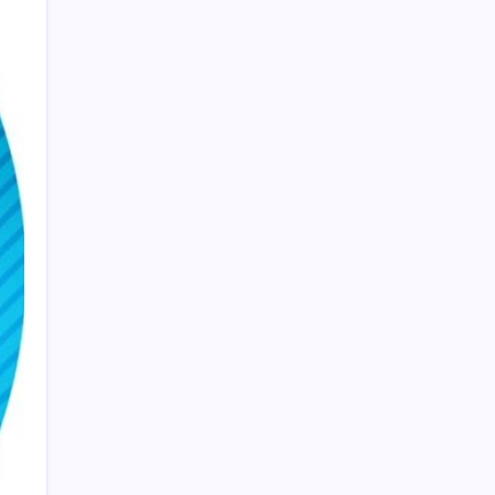
Citi, üçüncü çeyrek petrol tahminini
yükseltti
Copilot için radikal karar: Microsoft logoyu
değiştiriyor!
Beklenen veri geldi: Altın uçuşa geçti
Altında taşlar yerinden oynuyor: Dünya
devinden 22 ay sonra tarihi hamle
Kılıçdaroğlu görevden almıştı… YSK’den
‘YENİ Parti’ kararı: Mehmet Hadimi
Yakupoğlu resmen temsilci oldu
ChatGPT Artık Adobe Araçlarıyla İçerik
Üretebiliyor: 70 Farklı Araç
Fiyatını gören kapış kapış alıyor: Talebe
stok yetişmiyor
Meta’nın Yapay Zeka Modeli Dışarı Sızdı:
Siber Saldırı Oldu mu?