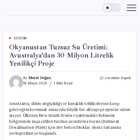
Skip
to
content
EĞITIM
Okyanustan Tuzsuz Su Üretimi:
Avustralya’dan 30 Milyon Litrelik
Yenilikçi Proje
Okyanustan
By
Murat Doğan
yorumlar kapalı
Tuzsuz
18 Mayıs 2026
1 Min Read
Su
Üretimi:
Avustralya’dan
Avustralya, iklim değişikliği ve kuraklık tehlikelerine karşı
30
geleceğini korumak amacıyla büyük bir altyapı projesine adım
Milyon
Litrelik
atıyor. Ülkenin New South Wales eyaletindeki Belmont
Yenilikçi
bölgesinde inşa edilen tuzdan arındırma tesisi (Belmont
Proje
Desalination Plant) için dev beton bloklar, deniz tabanına
için
yerleştirilmeye başlandı.