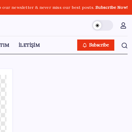
o our newsletter & never miss our best posts.
Subscribe Now!
TIM
İLETİŞİM
Subscribe
SON YAZILAR
Yüzde 38 daha fazla kaynak kullandırdılar