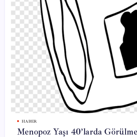
HABER
Menopoz Yaşı 40’larda Görülmey