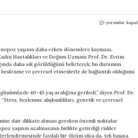
Menopoz
yorumlar kapal
Yaşı
40’larda
Görülmeye
Başladı:
enopoz yaşının daha erken dönemlere kayması,
Sağlık
 Kadın Hastalıkları ve Doğum Uzmanı Prof. Dr. Evrim
Uzmanları
ğında daha sık görüldüğünü belirterek, bu durumun
Uyarıyor
ız beslenme ve çevresel etmenlerle de bağlantılı olduğunu
için
nümüzde 40-45 yaş aralığına geriledi,” diyen Prof. Dr.
 “Stres, beslenme alışkanlıkları, genetik ve çevresel
mine dair dikkate alması gereken önemli noktalar
oz yaşının azalmasının birlikte getirdiği riskler
ğerlendirmesinde faydalı bir ölçüm olsa da, tek başına