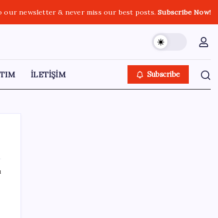
o our newsletter & never miss our best posts.
Subscribe Now!
TIM
İLETİŞİM
Subscribe
ı
SON YAZILAR
Yüzde 38 daha fazla kaynak kullandırdılar