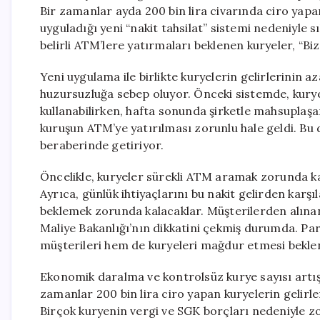
Bir zamanlar ayda 200 bin lira civarında ciro yapan
uyguladığı yeni “nakit tahsilat” sistemi nedeniyle s
belirli ATM’lere yatırmaları beklenen kuryeler, “B
Yeni uygulama ile birlikte kuryelerin gelirlerinin a
huzursuzluğa sebep oluyor. Önceki sistemde, kuryele
kullanabilirken, hafta sonunda şirketle mahsuplaşar
kuruşun ATM’ye yatırılması zorunlu hale geldi. Bu d
beraberinde getiriyor.
Öncelikle, kuryeler sürekli ATM aramak zorunda ka
Ayrıca, günlük ihtiyaçlarını bu nakit gelirden karş
beklemek zorunda kalacaklar. Müşterilerden alınan
Maliye Bakanlığı’nın dikkatini çekmiş durumda. P
müşterileri hem de kuryeleri mağdur etmesi beklen
Ekonomik daralma ve kontrolsüz kurye sayısı artışı, 
zamanlar 200 bin lira ciro yapan kuryelerin gelirle
Birçok kuryenin vergi ve SGK borçları nedeniyle zor