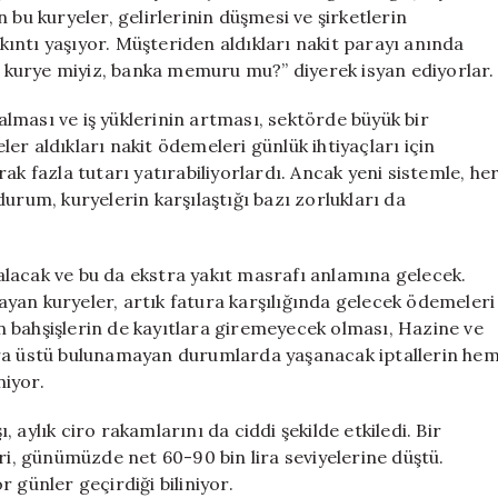
Kazançlar
 bu kuryeler, gelirlerinin düşmesi ve şirketlerin
Düşüyor
ıkıntı yaşıyor. Müşteriden aldıkları nakit parayı anında
için
iz kurye miyiz, banka memuru mu?” diyerek isyan ediyorlar.
zalması ve iş yüklerinin artması, sektörde büyük bir
r aldıkları nakit ödemeleri günlük ihtiyaçları için
ak fazla tutarı yatırabiliyorlardı. Ancak yeni sistemle, he
urum, kuryelerin karşılaştığı bazı zorlukları da
lacak ve bu da ekstra yakıt masrafı anlamına gelecek.
ılayan kuryeler, artık fatura karşılığında gelecek ödemeleri
 bahşişlerin de kayıtlara giremeyecek olması, Hazine ve
ara üstü bulunamayan durumlarda yaşanacak iptallerin he
iyor.
aylık ciro rakamlarını da ciddi şekilde etkiledi. Bir
ri, günümüzde net 60-90 bin lira seviyelerine düştü.
 günler geçirdiği biliniyor.