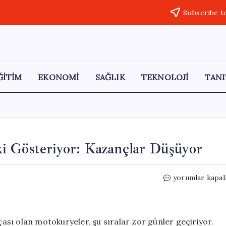
Subscribe t
ĞİTİM
EKONOMİ
SAĞLIK
TEKNOLOJİ
TANI
i Gösteriyor: Kazançlar Düşüyor
Kuryeler
yorumlar kapal
Yeni
Uygulamaya
Tepki
Gösteriyor:
sı olan motokuryeler, şu sıralar zor günler geçiriyor.