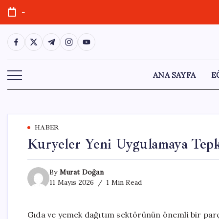
Skip
-
to
content
https://www.facebook.com/
https://twitter.com/
https://t.me/
https://www.instagram.com/
https://youtube.com/
ANA SAYFA
E
HABER
Kuryeler Yeni Uygulamaya Tepk
By
Murat Doğan
11 Mayıs 2026
1 Min Read
Gıda ve yemek dağıtım sektörünün önemli bir parça