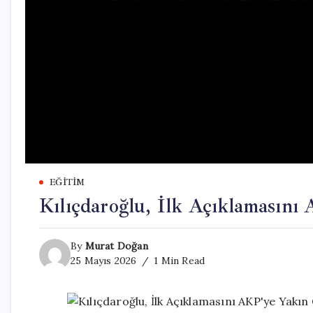
EĞITIM
Kılıçdaroğlu, İlk Açıklamasını
By
Murat Doğan
25 Mayıs 2026
1 Min Read