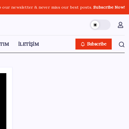
o our newsletter & never miss our best posts.
Subscribe Now!
TIM
İLETİŞİM
Subscribe
SON YAZILAR
Gökhan Günaydın: ‘Ferman padişahınsa
meydanlar bizimdir’