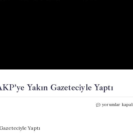
 AKP’ye Yakın Gazeteciyle Yaptı
Kılıçdaroğlu,
yorumlar kapal
İlk
Açıklamasını
AKP’ye
Yakın