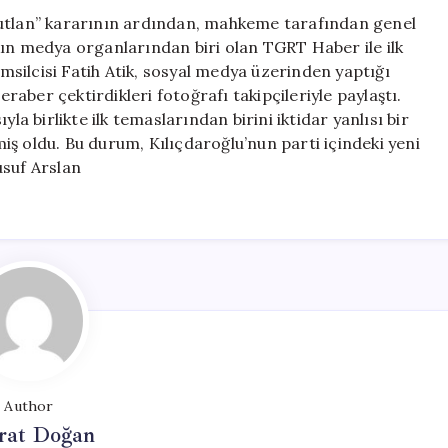
Gazeteciyle
butlan” kararının ardından, mahkeme tarafından genel
Yaptı
kın medya organlarından biri olan TGRT Haber ile ilk
için
silcisi Fatih Atik, sosyal medya üzerinden yaptığı
eraber çektirdikleri fotoğrafı takipçileriyle paylaştı.
la birlikte ilk temaslarından birini iktidar yanlısı bir
ş oldu. Bu durum, Kılıçdaroğlu’nun parti içindeki yeni
usuf Arslan
Author
at Doğan