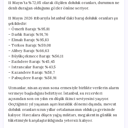
11 Mayıs’ta %72,05 olarak ölçülen doluluk oranları, durumun ne
denli durağan olduğunu gözler önüne seriyor.
11 Mayıs 2026 itibarıyla İstanbul’daki baraj doluluk oranları şu
şekildedir:
– Ömerli Barajı: %95,81
– Darlık Barajı: %91,76
– Elmalı Barajı: %95,83
– Terkos Barajı: %59,08
– Alibey Barajı: %66,63
– Büyükçekmece Barajı: %56,11
– Sazlıdere Barajı: %45,45
– Istrancalar Barajı: %43,5
– Kazandere Barajı: %58,7
– Pabuçdere Barajı: %58,91
Uzmanlar, nisan ayının sona ermesiyle birlikte verilerin alarm
vermeye başladığını belirtiyor. İstanbul, su rezervleri
açısından son on yılın en düşük ikinci seviyesini yaşıyor.
Geçtiğimiz yıl yaşanan aşırı kuraklık dönemi dışında, mevcut
doluluk oranları uzun yıllar ortalamasının oldukça gerisinde
kalıyor. Havzalara düşen yağış miktarı, megakentin günlük su
tüketimiyle karşılaştırıldığında yetersiz kalıyor.