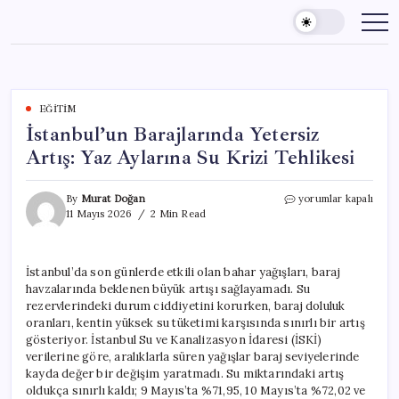
Skip
to
content
EĞITIM
İstanbul’un Barajlarında Yetersiz
Artış: Yaz Aylarına Su Krizi Tehlikesi
İstanbul’un
By
Murat Doğan
yorumlar kapalı
Barajlarında
11 Mayıs 2026
2 Min Read
Yetersiz
Artış:
Yaz
İstanbul’da son günlerde etkili olan bahar yağışları, baraj
Aylarına
havzalarında beklenen büyük artışı sağlayamadı. Su
Su
Krizi
rezervlerindeki durum ciddiyetini korurken, baraj doluluk
Tehlikesi
oranları, kentin yüksek su tüketimi karşısında sınırlı bir artış
için
gösteriyor. İstanbul Su ve Kanalizasyon İdaresi (İSKİ)
verilerine göre, aralıklarla süren yağışlar baraj seviyelerinde
kayda değer bir değişim yaratmadı. Su miktarındaki artış
oldukça sınırlı kaldı; 9 Mayıs’ta %71,95, 10 Mayıs’ta %72,02 ve