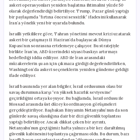
askeri operasyonları yeniden başlatma ihtimalini yüzde 50
olarak değerlendirdiği belirtiliyor. Trump, Pazar günü yaptığı
bir paylaşımda “fırtına öncesi sessizlik” ifadesini kullanarak
İran’a yönelik yeni bir uyarıda bulundu.
İsrailli yetkililere göre, Tahran yönetimi mevcut krizi uzatarak
askeri bir çatışmayı 11 Haziran’da başlayacak Dünya
Kupası’nın sonrasına ertelemeye çalışıyor. Bu stratejiyle
birlikte İran’ın, ABD üzerindeki siyasi baskıyı artırmayı
hedeflediği iddia ediliyor. ABD ile İran arasındaki
müzakerelerin şu an için çıkmaza girdiği değerlendirilirken,
Washington’da askeri seçeneklerin yeniden gündeme geldiği
ifade ediliyor.
İsrail basınında yer alan bilgiler, İsrail ordusunun olası bir
savaş durumuna karşı “en yüksek hazırlık seviyesine”
geçirildiğini ortaya koyuyor. Bu bağlamda, İsrail ordusu ile
Mossad arasında üst düzey koordinasyon görüşmeleri
gerçekleştiriliyor. Başbakan Binyamin Netanyahu’nun da son
günlerde savaş olasılığına dair bir dizi güvenlik toplantısı
yaptığı belirtiliyor. Ancak dikkat çeken bir ayrıntı,
Netanyahu’nun geçtiğimiz hafta yalnızca bir kez daraltılmış
güvenlik kabinesini toplantıya çağırması oldu. Bu durum, bazı
İsrailli basın organları tarafından “düşmanı yanıltma