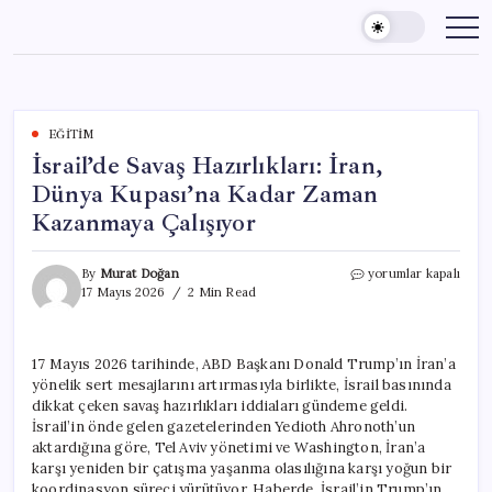
Skip
to
content
EĞITIM
İsrail’de Savaş Hazırlıkları: İran,
Dünya Kupası’na Kadar Zaman
Kazanmaya Çalışıyor
İsrail’de
By
Murat Doğan
yorumlar kapalı
Savaş
17 Mayıs 2026
2 Min Read
Hazırlıkları:
İran,
Dünya
17 Mayıs 2026 tarihinde, ABD Başkanı Donald Trump’ın İran’a
Kupası’na
yönelik sert mesajlarını artırmasıyla birlikte, İsrail basınında
Kadar
Zaman
dikkat çeken savaş hazırlıkları iddiaları gündeme geldi.
Kazanmaya
İsrail’in önde gelen gazetelerinden Yedioth Ahronoth’un
Çalışıyor
aktardığına göre, Tel Aviv yönetimi ve Washington, İran’a
için
karşı yeniden bir çatışma yaşanma olasılığına karşı yoğun bir
koordinasyon süreci yürütüyor. Haberde, İsrail’in Trump’ın