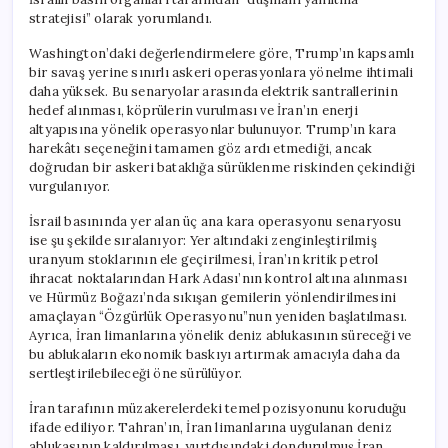
stratejisi” olarak yorumlandı.
Washington’daki değerlendirmelere göre, Trump’ın kapsamlı
bir savaş yerine sınırlı askeri operasyonlara yönelme ihtimali
daha yüksek. Bu senaryolar arasında elektrik santrallerinin
hedef alınması, köprülerin vurulması ve İran’ın enerji
altyapısına yönelik operasyonlar bulunuyor. Trump’ın kara
harekâtı seçeneğini tamamen göz ardı etmediği, ancak
doğrudan bir askeri bataklığa sürüklenme riskinden çekindiği
vurgulanıyor.
İsrail basınında yer alan üç ana kara operasyonu senaryosu
ise şu şekilde sıralanıyor: Yer altındaki zenginleştirilmiş
uranyum stoklarının ele geçirilmesi, İran’ın kritik petrol
ihracat noktalarından Hark Adası’nın kontrol altına alınması
ve Hürmüz Boğazı’nda sıkışan gemilerin yönlendirilmesini
amaçlayan “Özgürlük Operasyonu”nun yeniden başlatılması.
Ayrıca, İran limanlarına yönelik deniz ablukasının süreceği ve
bu ablukaların ekonomik baskıyı artırmak amacıyla daha da
sertleştirilebileceği öne sürülüyor.
İran tarafının müzakerelerdeki temel pozisyonunu koruduğu
ifade ediliyor. Tahran’ın, İran limanlarına uygulanan deniz
ablukasının kaldırılması, yurtdışındaki dondurulmuş İran