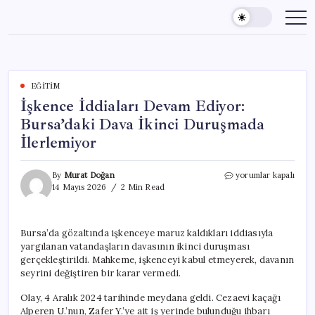
Skip
to
content
EĞITIM
İşkence İddiaları Devam Ediyor:
Bursa’daki Dava İkinci Duruşmada
İlerlemiyor
İşkence
By
Murat Doğan
yorumlar kapalı
İddiaları
14 Mayıs 2026
2 Min Read
Devam
Ediyor:
Bursa’daki
Bursa’da gözaltında işkenceye maruz kaldıkları iddiasıyla
Dava
yargılanan vatandaşların davasının ikinci duruşması
İkinci
Duruşmada
gerçekleştirildi. Mahkeme, işkenceyi kabul etmeyerek, davanın
İlerlemiyor
seyrini değiştiren bir karar vermedi.
için
Olay, 4 Aralık 2024 tarihinde meydana geldi. Cezaevi kaçağı
Alperen U.’nun, Zafer Y.’ye ait iş yerinde bulunduğu ihbarı