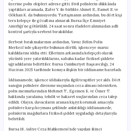
üzerine polis ekipleri adrese gitti. Sivil polislerin dükkânda
yaptıkları aramada, Zafer Y. ile birlikte Ahmet S., Samet S. ve
Gökhan K. da bulunuyordu. Tartışmanın ardından, bu dört kişi
ters kelepçe ile gözaltına alınarak Bursa İlçe Emniyet
Amirliği’ne götürüldü. 24 saat sonra ifadeleri alınmadan adli
kontrol şartıyla serbest bırakıldılar.
Serbest bırakmalarının ardından, Yavuz Selim Polis
Merkezi’nde şikayette bulunan dörtlü, işkenceye maruz
kaldıklarını iddia etti. Ellerinin arkasında kelepçeli olarak
yüzüstü yere yatırıldıklarını, sabaha kadar fiziksel şiddete
uğradıklarını belirttiler. Bursa Cumhuriyet Başsavcılığı, 24
Haziran 2025 tarihinde konuya ilişkin bir iddianame hazırladı.
İddianamede, işkence iddialarıyla ilgili tespitler yer aldı. Dört
sanığın polislere direnme suçundan ceza alması istenirken,
polis memurlarından Mehmet T., Egemen K. ve Ömer T.
hakkında yaralama, tehdit ve hakaret suçlarından ceza talep
edildi. Olayın, davacıların aranan kişiyi korumak amacıyla
polislere karşı koyması şeklinde anlatıldığı iddianamede,
polislerin mağdurlara fiziksel şiddet uyguladığı detaylarıyla
belirtildi.
Bursa 18. Asliye Ceza Mahkemesi’nde yapılan ikinci