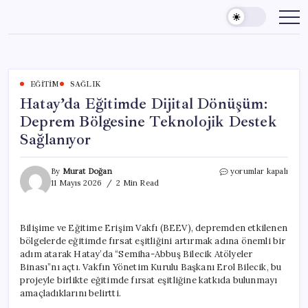
Skip
to
content
EĞITIM
SAĞLIK
Hatay’da Eğitimde Dijital Dönüşüm:
Deprem Bölgesine Teknolojik Destek
Sağlanıyor
Hatay’da
By
Murat Doğan
yorumlar kapalı
Eğitimde
11 Mayıs 2026
2 Min Read
Dijital
Dönüşüm:
Deprem
Bilişime ve Eğitime Erişim Vakfı (BEEV), depremden etkilenen
Bölgesine
bölgelerde eğitimde fırsat eşitliğini artırmak adına önemli bir
Teknolojik
Destek
adım atarak Hatay’da “Semiha-Abbuş Bilecik Atölyeler
Sağlanıyor
Binası”nı açtı. Vakfın Yönetim Kurulu Başkanı Erol Bilecik, bu
için
projeyle birlikte eğitimde fırsat eşitliğine katkıda bulunmayı
amaçladıklarını belirtti.