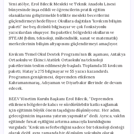
Yeni atölye, Erol Bilecik Mesleki ve Teknik Anadolu Lisesi
bünyesinde inşa edildi ve öğrencilerin pratik eğitim
olanaklarını geliştirmekle birlikte mesleki becerilerini
güçlendirmeyi hedefliyor. Okullara dağıtılan “kıvılcım bilişim
paketi” ise beş dizüstü bilgisayar ve çok fonksiyonlu
yazıcılardan oluşuyor. Bu paketler, bölgedeki okulların ve
STEAM (bilim, teknoloji, mühendislik, sanat ve matematik)
merkezlerinin bilişim altyapısını güçlendirmeyi amaçlıyor.
Kıvılcım Temel Okul Destek Programı’nın ilk aşaması, Antakya
Ortaokulu ve Ekinci Atatürk Ortaokulu’na teknoloji
paketlerinin teslim edilmesiyle başladı. Toplamda 55 kıvılcım
paketi, Hatay’a 275 bilgisayar ve 55 yazıcı kazandırdı.
Programın genişlemesi, depremden etkilenen
Kahramanmaraş, Adıyaman ve Diyarbakır illerinde de devam
edecek.
BEEV Yönetim Kurulu Başkanı Erol Bilecik, “Depremden
etkilenen bölgelerde kalıcı ve sürdürülebilir katkı sağlamak
için eğitimin büyük önem taşıdığını düşünüyoruz. Her adım,
geleceğimizin inşasına yatırım yapmaktır” dedi. Ayrıca, vakfın
eğitimde fırsat eşitliğini artırma amacıyla kurulduğunu
vurguladı: “Kıvılcım seferberliğini sadece bir teknoloji desteği
olarak değil, aynı zamanda bir dönüşüm yolculuğu olarak