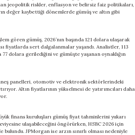
Hedefler
n jeopolitik riskler, enflasyon ve belirsiz faiz politikaları,
Belirlendi
ın değer kaybettiği dönemlerde gümüş ve altın gibi
için
işlem gören gümüş, 2026’nın başında 121 dolara ulaşarak
ası fiyatlarda sert dalgalanmalar yaşandı. Analistler, 113
la 77 dolara gerilediğini ve gümüşte yaşanan oynaklığın
neş panelleri, otomotiv ve elektronik sektörlerindeki
tırıyor. Altın fiyatlarının yükselmesi de yatırımcıları daha
yor.
yük finans kuruluşları gümüş fiyat tahminlerini yukarı
eviyesine ulaşabileceğini öngörürken, HSBC 2026 için
de bulundu. JPMorgan ise arzın sınırlı olması nedeniyle