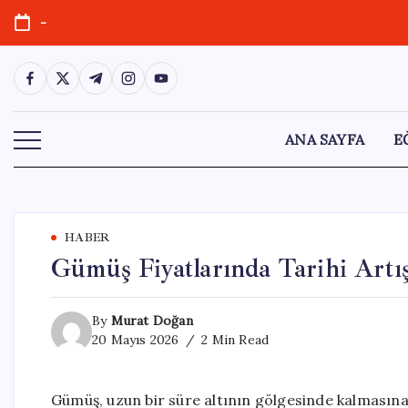
Skip
-
to
content
https://www.facebook.com/
https://twitter.com/
https://t.me/
https://www.instagram.com/
https://youtube.com/
ANA SAYFA
E
HABER
Gümüş Fiyatlarında Tarihi Artış
By
Murat Doğan
20 Mayıs 2026
2 Min Read
Gümüş, uzun bir süre altının gölgesinde kalmasın