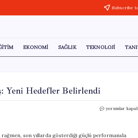
Subscribe t
ĞİTİM
EKONOMİ
SAĞLIK
TEKNOLOJİ
TANI
: Yeni Hedefler Belirlendi
Gümüş
yorumlar kapal
Fiyatlarında
Tarihi
Artış:
Yeni
a rağmen, son yıllarda gösterdiği güçlü performansla