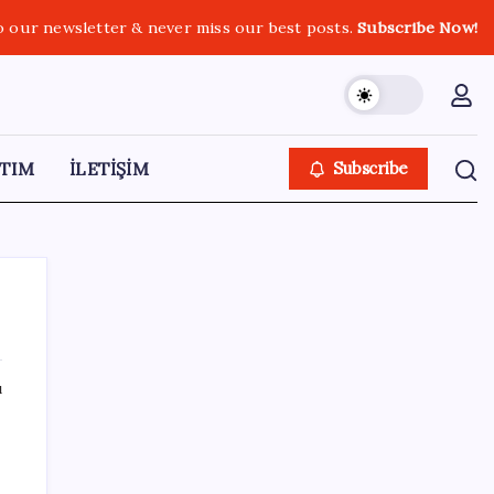
o our newsletter & never miss our best posts.
Subscribe Now!
TIM
İLETİŞİM
Subscribe
ı
SON YAZILAR
Merkez Bankası döviz ve altın rezervleri
açıklandı: Kasada son durum ne?