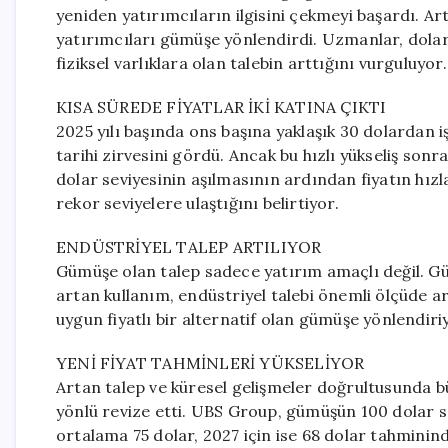
yeniden yatırımcıların ilgisini çekmeyi başardı. Arta
yatırımcıları gümüşe yönlendirdi. Uzmanlar, dolar
fiziksel varlıklara olan talebin arttığını vurguluyor.
KISA SÜREDE FİYATLAR İKİ KATINA ÇIKTI
2025 yılı başında ons başına yaklaşık 30 dolardan 
tarihi zirvesini gördü. Ancak bu hızlı yükseliş sonr
dolar seviyesinin aşılmasının ardından fiyatın hız
rekor seviyelere ulaştığını belirtiyor.
ENDÜSTRİYEL TALEP ARTILIYOR
Gümüşe olan talep sadece yatırım amaçlı değil. Gü
artan kullanım, endüstriyel talebi önemli ölçüde ar
uygun fiyatlı bir alternatif olan gümüşe yönlendiri
YENİ FİYAT TAHMİNLERİ YÜKSELİYOR
Artan talep ve küresel gelişmeler doğrultusunda bü
yönlü revize etti. UBS Group, gümüşün 100 dolar s
ortalama 75 dolar, 2027 için ise 68 dolar tahminin