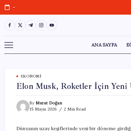
Skip
-
to
content
https://www.facebook.com/
https://twitter.com/
https://t.me/
https://www.instagram.com/
https://youtube.com/
ANA SAYFA
E
EKONOMI
Elon Musk, Roketler İçin Yeni 
By
Murat Doğan
15 Mayıs 2026
2 Min Read
Dünyanın uzay keşiflerinde yeni bir döneme girdiği