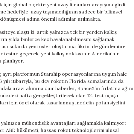
Uzay
 için global ölçekte yeni uzay limanları arayışına girdi.
Limanları
me hedefiyle, uzay taşımacılığının sadece bir bilimsel
Arıyor
ce dönüşmesi adına önemli adımlar atılmakta.
için
teye ulaştı ki, artık yalnızca tek bir yerden kalkış
rın yılda binlerce kez havalanabilmesini sağlamak
rası sularda yeni üsler oluşturma fikrini de gündemine
n ötesine geçerek, yeni kalkış noktasının Amerika’nın
 planlıyor.
ç ayrı platformun Starship operasyonlarına uygun hale
 yılı itibarıyla, bu dev roketin Florida semalarında da
ndaki arazi alımına dair haberler, SpaceX’in fırlatma ağını
müzdeki hafta gerçekleştirilecek olan 12. test uçuşu,
ları için özel olarak tasarlanmış modelin potansiyelini
 yalnızca mühendislik avantajları sağlamakla kalmıyor;
r. ABD hükümeti, hassas roket teknolojilerini ulusal