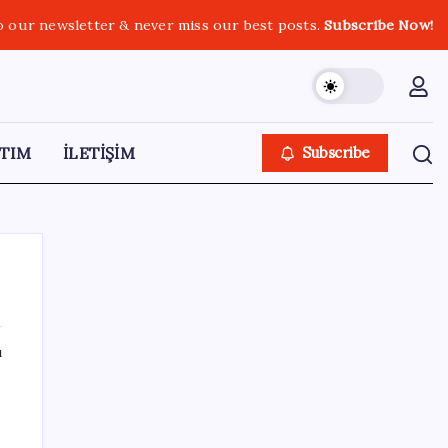
o our newsletter & never miss our best posts.
Subscribe Now!
TIM
İLETİŞİM
Subscribe
ı
SON YAZILAR
Yüzde 38 daha fazla kaynak kullandırdılar