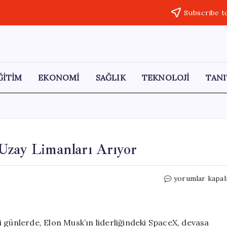
Subscribe t
ĞİTİM
EKONOMİ
SAĞLIK
TEKNOLOJİ
TANI
Uzay Limanları Arıyor
Elon
yorumlar kapal
Musk,
Roketler
İçin
Yeni
 günlerde, Elon Musk’ın liderliğindeki SpaceX, devasa