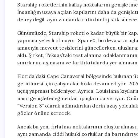
Starship roketlerinin kalkış noktalarını genişletmek
İnsanlığın uzaya açılan kapılarını daha da genişlet
deney değil, aynı zamanda rutin bir lojistik süre
Günümüzde, Starship roketi o kadar büyük bir kapasi
yapması yeterli olmuyor. SpaceX, bu devasa araçla
amacıyla mevcut tesislerini güncellerken, uluslara
aldı. Şirket, Teksas’taki test alanına odaklanmanı
sınırlarını aşmasını ve farklı kıtalarda yer almasını
Florida’daki Cape Canaveral bölgesinde bulunan ü
getirilmesi için çalışmalar hızla devam ediyor. 2026
uçuş yapması bekleniyor. Ayrıca, Louisiana kıyıları
nasıl genişleteceğine dair ipuçları da veriyor. Önü
“Version 3” olarak adlandırılan derin uzay yolculuk
gözler önüne serecek.
Ancak bu yeni fırlatma noktalarının oluşturulması,
aynı zamanda ciddi hukuki zorluklar da barındırıyo