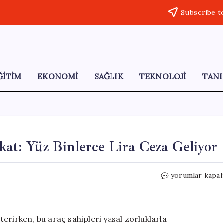
Subscribe t
ĞİTİM
EKONOMİ
SAĞLIK
TEKNOLOJİ
TANI
kat: Yüz Binlerce Lira Ceza Geliyor
Elektrikli
yorumlar kapal
Araç
Sahiplerine
Dikkat:
Yüz
sterirken, bu araç sahipleri yasal zorluklarla