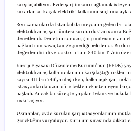
karşılaşabiliyor. Evde şarj imkanı sağlamak isteyen 
kurarlarsa “kaçak elektrik” kullanımı suçlamasıyla a
Son zamanlarda İstanbul’da meydana gelen bir olay,
elektrikli araç şarj ünitesi kurdurduktan sonra Boğ
denetlendi. Denetim sonucu, şarj ünitesinin ana ele
bağlantının sayaçtan geçmediği belirlendi. Bu duru
değerlendirildi ve doktora tam 840 bin TL’nin üzer
Enerji Piyasası Düzenleme Kurumu’nun (EPDK) yayın
elektrikli araç kullanıcılarının karşılaştığı riskleri
sayısı 411 bin 796’ya ulaşırken, halka açık şarj nok
istasyonlarda uzun süre beklemek istemeyen birçok
başladı. Ancak bu süreçte yapılan teknik ve hukuki
riski taşıyor.
Uzmanlar, evde kurulan şarj istasyonlarının mutlaka
gerektiğini vurguluyor. Kurulum sırasında dikkat 