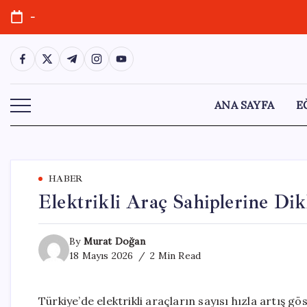
Skip
-
to
content
https://www.facebook.com/
https://twitter.com/
https://t.me/
https://www.instagram.com/
https://youtube.com/
ANA SAYFA
E
HABER
Elektrikli Araç Sahiplerine Dik
By
Murat Doğan
18 Mayıs 2026
2 Min Read
Türkiye’de elektrikli araçların sayısı hızla artış gö