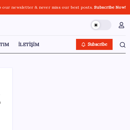
o our newsletter & never miss our best posts.
Subscribe Now!
TIM
İLETİŞİM
Subscribe
ı
SON YAZILAR
Yüzde 38 daha fazla kaynak kullandırdılar