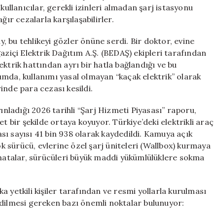
Binlerce
kullanıcılar, gerekli izinleri almadan şarj istasyonu
Lira
ğır cezalarla karşılaşabilirler.
Ceza
Geliyor
 bu tehlikeyi gözler önüne serdi. Bir doktor, evine
için
aziçi Elektrik Dağıtım A.Ş. (BEDAŞ) ekipleri tarafından
ktrik hattından ayrı bir hatla bağlandığı ve bu
mda, kullanımı yasal olmayan “kaçak elektrik” olarak
inde para cezası kesildi.
ladığı 2026 tarihli “Şarj Hizmeti Piyasası” raporu,
 net bir şekilde ortaya koyuyor. Türkiye’deki elektrikli araç
tası sayısı 41 bin 938 olarak kaydedildi. Kamuya açık
 sürücü, evlerine özel şarj üniteleri (Wallbox) kurmaya
 hatalar, sürücüleri büyük maddi yükümlülüklere sokma
 yetkili kişiler tarafından ve resmi yollarla kurulması
edilmesi gereken bazı önemli noktalar bulunuyor: