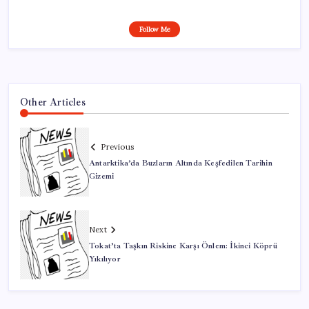
Follow Me
Other Articles
Previous
Antarktika’da Buzların Altında Keşfedilen Tarihin
Gizemi
Next
Tokat’ta Taşkın Riskine Karşı Önlem: İkinci Köprü
Yıkılıyor