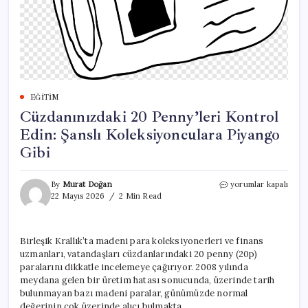
EĞITIM
Cüzdanınızdaki 20 Penny’leri Kontrol
Edin: Şanslı Koleksiyonculara Piyango
Gibi
Cüzdanınızdaki
By
Murat Doğan
yorumlar kapalı
20
22 Mayıs 2026
2 Min Read
Penny’leri
Kontrol
Edin:
Birleşik Krallık’ta madeni para koleksiyonerleri ve finans
Şanslı
uzmanları, vatandaşları cüzdanlarındaki 20 penny (20p)
Koleksiyonculara
Piyango
paralarını dikkatle incelemeye çağırıyor. 2008 yılında
Gibi
meydana gelen bir üretim hatası sonucunda, üzerinde tarih
için
bulunmayan bazı madeni paralar, günümüzde normal
değerinin çok üzerinde alıcı bulmakta.