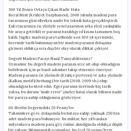
300 Yıl Sonra Ortaya Çıkan Nadir Hata
Royal Mint (Kraliyet Darphanesi), 2008 yılında madeni para
tasarımını güncellerken nadir bir teknik hata gerçekleştirdi.
Eski tasarımın ön yüzüyle yeni tasarımın arka yüzü yanlışlıkla
bir araya getirildi ve paranın basıldığı yıl kısmı tamamen boş
kaldı. İngiliz madeni para tarihinde son 300 yıl içerisinde,
üzerinde tarih bulunmayan bir madeni paranın dolaşıma
girmesi oldukça sıra dışı bir olay olarak dikkat çekiyor.
Değerli Madeni Parayı Nasıl Tanıyabilirsiniz?
Uzmanlar, bu değerli madeni paranın size ait olup olmadığını
belirlemek için şu basit adımları takip etmenizi öneriyor:
Madeni paranın ön yüzünde (Kraliçe portresi) ve arka yüzünde
(Kalkan motifi) herhangi bir tarih (2008, 2009 vb.) olup
olmadığını kontrol edin. Eğer paranın üzerinde hiç tarih
yoksa, bu durum “mule error” (melez hata) olarak bilinen nadir
bir paraya sahip olduğunuzu gösteriyor.
60 Sterlin Değerindeki 20 Penny’ler
Tahminlere göre, dolaşımda bu hataya sahip yaklaşık 250 bin
adet madeni para bulunuyor. Bu miktar, her yıl basılan
milyonlarca madeni para göz önüne alındığında oldukça düşük
bir rakam. Nümismatik uzmanları, bu özel 20 penny’lerin