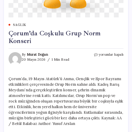
SAĞLIK
Çorum’da Coşkulu Grup Norm
Konseri
Çorum’da
By
Murat Doğan
yorumlar kapalı
Coşkulu
20 Mayıs 2026
1 Min Read
Grup
Norm
Konseri
Çorum’da, 19 Mayıs Atatürk’ü Anma, Gençlik ve Spor Bayramı
için
etkinlikleri çerçevesinde Grup Norm sahne aldı. Kadeş Barış
Meydanı’nda gerçekleştirilen konser, şehrin dinamik
atmosferine renk kattı. Katılımcılar, Grup Norm’un pop ve
rock müziğinden oluşan repertuvarına büyük bir coşkuyla eşlik
etti. Etkinlik, hem yerel halkın hem de üniversite
öğrencilerinin yoğun ilgisiyle karşılandı. Kutlamalar sırasında,
müziğin birleştirici gücü bir kez daha ortaya çıktı. Kaynak: AA
/ Betül Balabaz Author: Yusuf Arslan