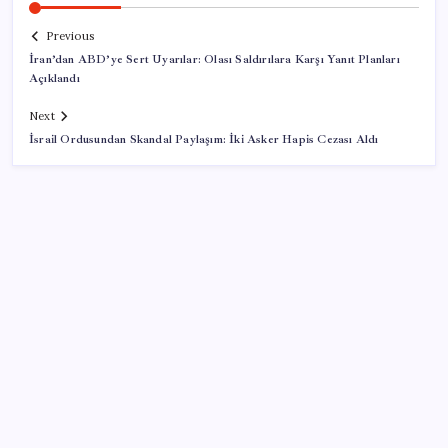
Previous
İran’dan ABD’ye Sert Uyarılar: Olası Saldırılara Karşı Yanıt Planları
Açıklandı
Next
İsrail Ordusundan Skandal Paylaşım: İki Asker Hapis Cezası Aldı
SON YAZILAR
Dünya Altın Konseyi’nden kritik rapor: Altın
piyasasında kısa vadede ne olacak?