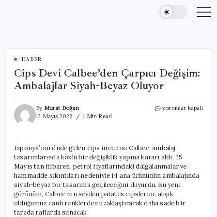
Skip
to
content
HABER
Cips Devi Calbee’den Çarpıcı Değişim:
Ambalajlar Siyah-Beyaz Oluyor
Cips
By
Murat Doğan
yorumlar kapalı
Devi
12 Mayıs 2026
1 Min Read
Calbee’den
Çarpıcı
Değişim:
Japonya’nın önde gelen cips üreticisi Calbee, ambalaj
Ambalajlar
tasarımlarında köklü bir değişiklik yapma kararı aldı. 25
Siyah-
Beyaz
Mayıs’tan itibaren, petrol fiyatlarındaki dalgalanmalar ve
Oluyor
hammadde sıkıntıları nedeniyle 14 ana ürününün ambalajında
için
siyah-beyaz bir tasarıma geçileceğini duyurdu. Bu yeni
görünüm, Calbee’nin sevilen patates cipslerini, alışık
olduğumuz canlı renklerden uzaklaştırarak daha sade bir
tarzda raflarda sunacak.