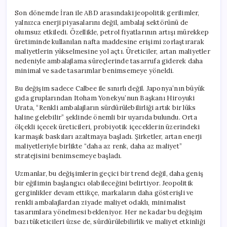
Son dönemde İran ile ABD arasındaki jeopolitik gerilimler,
yalnızca enerji piyasalarını değil, ambalaj sektörünü de
olumsuz etkiledi. Özellikle, petrol fiyatlarının artışı mürekkep
üretiminde kullanılan nafta maddesine erişimi zorlaştırarak
maliyetlerin yükselmesine yol açtı. Üreticiler, artan maliyetler
nedeniyle ambalajlama süreçlerinde tasarrufa giderek daha
minimal ve sade tasarımlar benimsemeye yöneldi.
Bu değişim sadece Calbee ile sınırlı değil. Japonya’nın büyük
gıda gruplarından Itoham Yonekyu’nun Başkanı Hiroyuki
Urata, “Renkli ambalajların sürdürülebilirliği artık bir lüks
haline gelebilir” şeklinde önemli bir uyarıda bulundu. Orta
ölçekli içecek üreticileri, probiyotik içeceklerin üzerindeki
karmaşık baskıları azaltmaya başladı. Şirketler, artan enerji
maliyetleriyle birlikte “daha az renk, daha az maliyet”
stratejisini benimsemeye başladı.
Uzmanlar, bu değişimlerin geçici bir trend değil, daha geniş
bir eğilimin başlangıcı olabileceğini belirtiyor. Jeopolitik
gerginlikler devam ettikçe, markaların daha gösterişli ve
renkli ambalajlardan ziyade maliyet odaklı, minimalist
tasarımlara yönelmesi bekleniyor. Her ne kadar bu değişim
bazı tüketicileri üzse de, sürdürülebilirlik ve maliyet etkinliği