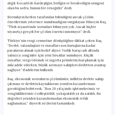
değil. Kocaeli’de kardeşliğin, birliğin ve beraberliğin simgesi
olan bu sofra, bunun bir örneğidir.” dedi.
Sorunların herkes tarafından bilindiğini ancak çözüm
önerilerinin yeterince sunulmadığını vurgulayan Hüseyin Baş,
“Türk siyasetinde sorunları bilmeyen yok. Ancak hiçbir
siyasetçi gerçek bir çözüm önerisi sunmuyor.” dedi.
Türkiye’nin vergi cennetine dönüştüğüne dikkat çeken Baş,
“Devlet, vatandaşları ve esnafları son kuruşlarına kadar
paralarını almak için hedef alıyor. Varlık barışı adı altında
yalnızca zenginler için yeni fırsatlar sunuluyor. Küçük
esnaflar, vergi ödemek ve sigorta primlerini karşılamak için
mücadele ederken, büyük sermaye sahipleri devletten avantaj
sağlıyor.” ifadelerini kullandı.
Baş, ekonomik sorunların çözümünün, milletin devlete sahip
çıkması ve devletin kaynaklarını yeniden kazandırması
gerektiğini belirterek, “Son 20 yıl içinde işletmelerimiz ve
zenginliklerimiz özelleştirildi, ya kapatıldı ya da satıldı. Bu
değerleri yeniden kazandırmadan ekonomik refah
sağlanamaz.” diyerek sözlerini tamamladı.