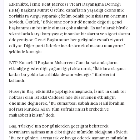
için
Etkinlikte, İzmit Kent Merkezi Ticari Dayanışma Derneği
(İKM) Başkanı Murat Öztürk, esnafların yaşadığı ekonomik
zorluklara vurgu yaparak çözüm odaklı politikaların önemini
söyledi. Öztürk, “Böylesine zor bir dönemde değerli genel
başkanımızın bizimle olması çok anlamlı. Esnaf olarak büyük
sıkıntılarla karşı karşıyayız; insanlar kiralarını ve sigortalarını
ödeyemiyor. Genel Başkanımız her gelişinde esnafı ziyaret
ediyor. Diğer parti liderlerine de örnek olmasını umuyoruz.”
şeklinde konuştu.
BTP Kocaeli İl Başkanı Muharrem Can da, vatandaşların
etkinliğe gösterdiği yoğun ilgiyi aktararak, “İktidara ulaşana
kadar bu yolda kararlılıkla devam edeceğiz.” ifadelerini
kullandı.
Hüseyin Baş, etkinlikte yaptığı konuşmada, İzmit’in canlı bir
noktası olan İstiklal Caddesi’nde düzenlenen etkinliğin
önemine değinerek, “Bu cumartesi sabahında Halil İbrahim
sofrası kuruldu. Allah, tüm sofralarınızı bereketli ve
muhabbetli kılsın.” dedi.
Baş, Türkiye’nin zor günlerden geçtiğini belirterek,
sorunların aşılmasının el birliğiyle mümkün olduğunu söyledi.
“Bu zor günleri, ayrışarak ve kavga ederek aşmamız mümkün