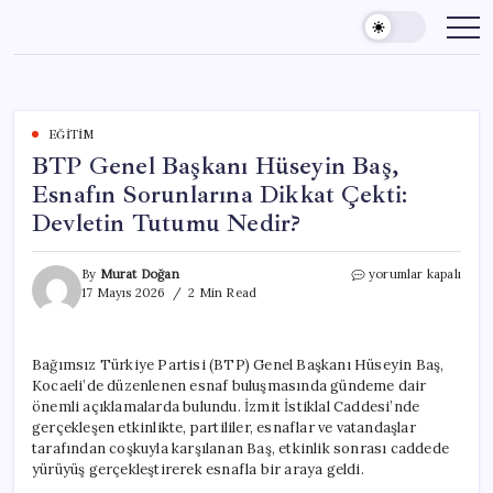
Skip
to
content
EĞITIM
BTP Genel Başkanı Hüseyin Baş,
Esnafın Sorunlarına Dikkat Çekti:
Devletin Tutumu Nedir?
BTP
By
Murat Doğan
yorumlar kapalı
Genel
17 Mayıs 2026
2 Min Read
Başkanı
Hüseyin
Baş,
Bağımsız Türkiye Partisi (BTP) Genel Başkanı Hüseyin Baş,
Esnafın
Kocaeli’de düzenlenen esnaf buluşmasında gündeme dair
Sorunlarına
Dikkat
önemli açıklamalarda bulundu. İzmit İstiklal Caddesi’nde
Çekti:
gerçekleşen etkinlikte, partililer, esnaflar ve vatandaşlar
Devletin
tarafından coşkuyla karşılanan Baş, etkinlik sonrası caddede
Tutumu
yürüyüş gerçekleştirerek esnafla bir araya geldi.
Nedir?