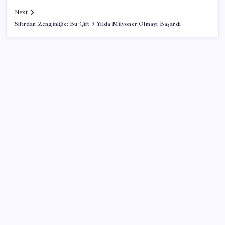
Next
Sıfırdan Zenginliğe: Bu Çift 9 Yılda Milyoner Olmayı Başardı
SON YAZILAR
Merkez Bankası döviz ve altın rezervleri açıklandı:
Kasada son durum ne?
Türk şirket, Abu Dabi ile Dubai arasındaki seyahat
süresini 30 dakikaya indiriyor
Yüzde 38 daha fazla kaynak kullandırdılar