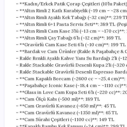
– **Kadın/Erkek Patik Çorap Çeşitleri (10’lu Paket
– **Altın Rimli 2 Katlı Kurabiyelik (~19 cm – ~28 cm)
– **Altın Rimli Ayaklı Kek Tabağı (~32 cm)**: 239 TL
– **Altın Rimli 6+1 Pasta Servis Seti**: 389 TL (Peşi
– **Altın Rimli Cam Kase 3’lü (~13 cm – ~170 cc)**:
– **Altın Rimli Çay Tabağı 6’lı (~12 cm)**: 169 TL
– **Gravürlü Cam Kase Seti 6’lı (~10 cm)**: 199 TL
– **Bardak ve Cam Ürünler (Rakle & Paşabahçe & G
– Rakle Renkli Ayaklı Kahve Yanı Su Bardağı 2’li (~1
– Rakle Stackable Gravürlü Desenli Kupa 2’li (~320 
– Rakle Stackable Gravürlü Desenli Espresso Bardağ
– **Cam Kapaklı Borcam (~2600 cc – ~25,4 cm)**: 26
– **Paşabahçe Iconic Kase (~18,4 cm – ~1110 cc)**:
– **Glass in Love Cam Kupa Seti 6’lı (~220 cc)**: 20
– **Cam Ölçü Kabı (~500 ml)**: 189 TL
– **Cam Gravürlü Kavanoz (~650 ml)**: 45 TL
– **Cam Gravürlü Kavanoz (~1350 ml)**: 65 TL
– **Cam Sürahi Çeşitleri (~1100 cc)**: 149 TL
– **Kapaklı Bambu Kek Fanusu (~24 cm)**: 299 TL (P