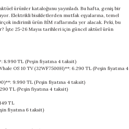
Aktüel
ktüel ürünler kataloğunu yayınladı. Bu hafta, geniş bir
Ürünler
or. Elektrikli bisikletlerden mutfak eşyalarına, temel
Kataloğu
çok indirimli ürün BİM raflarında yer alacak. Peki, bu
ve
Fiyatları
r? İşte 25-26 Mayıs tarihleri için güncel aktüel ürün
için
8.990 TL (Peşin fiyatına 4 taksit)
hale OS 10 TV (32WF7500H)**: 6.290 TL (Peşin fiyatına 4
**: 9.990 TL (Peşin fiyatına 4 taksit)
90 TL (Peşin fiyatına 4 taksit)
 149 TL
in fiyatına 6 taksit)