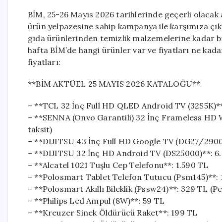
BİM, 25-26 Mayıs 2026 tarihlerinde geçerli olacak a
ürün yelpazesine sahip kampanya ile karşımıza çıkıy
gıda ürünlerinden temizlik malzemelerine kadar bir
hafta BİM’de hangi ürünler var ve fiyatları ne kada
fiyatları:
**BİM AKTÜEL 25 MAYIS 2026 KATALOĞU**
– **TCL 32 İnç Full HD QLED Android TV (32S5K)**: 
– **SENNA (Onvo Garantili) 32 İnç Frameless HD W
taksit)
– **DIJITSU 43 İnç Full HD Google TV (DG27/29000)
– **DIJITSU 32 İnç HD Android TV (DS25000)**: 6.2
– **Alcatel 1021 Tuşlu Cep Telefonu**: 1.590 TL
– **Polosmart Tablet Telefon Tutucu (Psm145)**:
– **Polosmart Akıllı Bileklik (Pssw24)**: 329 TL (Peş
– **Philips Led Ampul (8W)**: 59 TL
– **Kreuzer Sinek Öldürücü Raket**: 199 TL