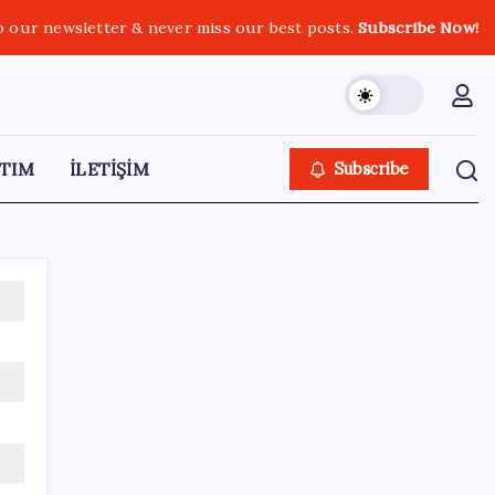
o our newsletter & never miss our best posts.
Subscribe Now!
TIM
İLETİŞİM
Subscribe
SON YAZILAR
Gökhan Günaydın: ‘Ferman padişahınsa
meydanlar bizimdir’