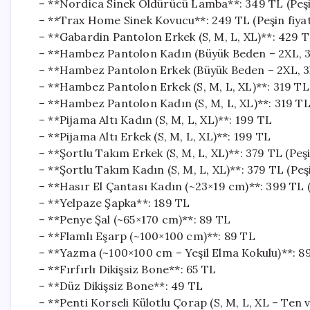
– **Nordica Sinek Öldürücü Lamba**: 349 TL (Peşin
– **Trax Home Sinek Kovucu**: 249 TL (Peşin fiyat
– **Gabardin Pantolon Erkek (S, M, L, XL)**: 429 TL
– **Hambez Pantolon Kadın (Büyük Beden – 2XL, 3XL
– **Hambez Pantolon Erkek (Büyük Beden – 2XL, 3XL
– **Hambez Pantolon Erkek (S, M, L, XL)**: 319 TL (
– **Hambez Pantolon Kadın (S, M, L, XL)**: 319 TL (
– **Pijama Altı Kadın (S, M, L, XL)**: 199 TL
– **Pijama Altı Erkek (S, M, L, XL)**: 199 TL
– **Şortlu Takım Erkek (S, M, L, XL)**: 379 TL (Peşi
– **Şortlu Takım Kadın (S, M, L, XL)**: 379 TL (Peşi
– **Hasır El Çantası Kadın (~23×19 cm)**: 399 TL (P
– **Yelpaze Şapka**: 189 TL
– **Penye Şal (~65×170 cm)**: 89 TL
– **Flamlı Eşarp (~100×100 cm)**: 89 TL
– **Yazma (~100×100 cm – Yeşil Elma Kokulu)**: 8
– **Fırfırlı Dikişsiz Bone**: 65 TL
– **Düz Dikişsiz Bone**: 49 TL
– **Penti Korseli Külotlu Çorap (S, M, L, XL – Ten 