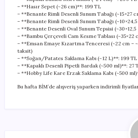
– **Hasır Sepet (~26 cm)**: 199 TL
– **Benante Rimli Desenli Sunum Tabağı (~15×27 c
– **Benante Rimli Desenli Sunum Tabağı (~10×24,5
– **Benante Desenli Oval Sunum Tepsisi (~30×12,5
– **Bambu Çerçeveli Cam Kesme Tablası (~35×22 cm)
– **Emsan Emaye Kızartma Tenceresi (~22 cm – ~4 L
taksit)
– **Soğan/Patates Saklama Kabı (~12 L)**: 199 TL
– **Kapaklı Desenli Pipetli Bardak (~500 ml)**: 27 
– **Hobby Life Kare Erzak Saklama Kabı (~500 ml)
Bu hafta BİM’de alışveriş yaparken indirimli fiyatl