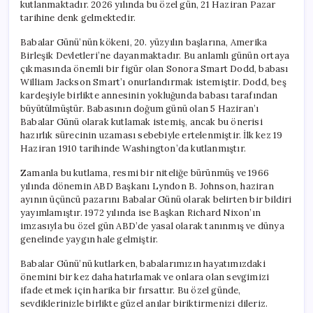
kutlanmaktadır. 2026 yılında bu özel gün, 21 Haziran Pazar
tarihine denk gelmektedir.
Babalar Günü’nün kökeni, 20. yüzyılın başlarına, Amerika
Birleşik Devletleri’ne dayanmaktadır. Bu anlamlı günün ortaya
çıkmasında önemli bir figür olan Sonora Smart Dodd, babası
William Jackson Smart’ı onurlandırmak istemiştir. Dodd, beş
kardeşiyle birlikte annesinin yokluğunda babası tarafından
büyütülmüştür. Babasının doğum günü olan 5 Haziran’ı
Babalar Günü olarak kutlamak istemiş, ancak bu önerisi
hazırlık sürecinin uzaması sebebiyle ertelenmiştir. İlk kez 19
Haziran 1910 tarihinde Washington’da kutlanmıştır.
Zamanla bu kutlama, resmi bir niteliğe bürünmüş ve 1966
yılında dönemin ABD Başkanı Lyndon B. Johnson, haziran
ayının üçüncü pazarını Babalar Günü olarak belirten bir bildiri
yayımlamıştır. 1972 yılında ise Başkan Richard Nixon’ın
imzasıyla bu özel gün ABD’de yasal olarak tanınmış ve dünya
genelinde yaygın hale gelmiştir.
Babalar Günü’nü kutlarken, babalarımızın hayatımızdaki
önemini bir kez daha hatırlamak ve onlara olan sevgimizi
ifade etmek için harika bir fırsattır. Bu özel günde,
sevdiklerinizle birlikte güzel anılar biriktirmenizi dileriz.