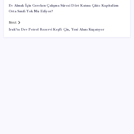
Ev Almak İçin Gereken Çalışma Süresi Dört Katına Çıktı: Kapitalizm
Orta Sınıfı Yok Mu Ediyor?
Next
Irak’ta Dev Petrol Rezervi Keşfi: Çin, Yeni Alanı Kuşatıyor
SON YAZILAR
ABD, İran-Umman anlaşması sonrası ablukayı
kaldıracak
Citi, üçüncü çeyrek petrol tahminini yükseltti
Copilot için radikal karar: Microsoft logoyu