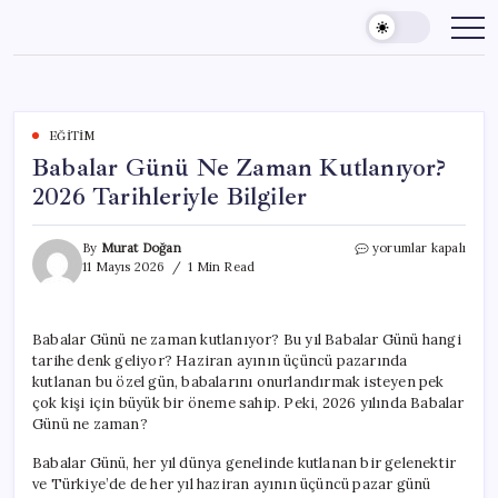
Skip
to
content
EĞITIM
Babalar Günü Ne Zaman Kutlanıyor?
2026 Tarihleriyle Bilgiler
Babalar
By
Murat Doğan
yorumlar kapalı
Günü
11 Mayıs 2026
1 Min Read
Ne
Zaman
Kutlanıyor?
Babalar Günü ne zaman kutlanıyor? Bu yıl Babalar Günü hangi
2026
tarihe denk geliyor? Haziran ayının üçüncü pazarında
Tarihleriyle
Bilgiler
kutlanan bu özel gün, babalarını onurlandırmak isteyen pek
için
çok kişi için büyük bir öneme sahip. Peki, 2026 yılında Babalar
Günü ne zaman?
Babalar Günü, her yıl dünya genelinde kutlanan bir gelenektir
ve Türkiye’de de her yıl haziran ayının üçüncü pazar günü