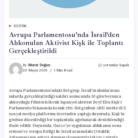
EĞITIM
Avrupa Parlamentosu’nda İsrail’den
Alıkonulan Aktivist Kişk ile Toplantı
Gerçekleştirildi
Avrupa
By
Murat Doğan
yorumlar kapalı
Parlamentosu’nda
20 Mayıs 2026
1 Min Read
İsrail’den
Alıkonulan
Aktivist
Avrupa Parlamentosu’ndaki Sol grup, İsrail’in uluslararası
Kişk
sularda gerçekleştirdiği saldırı sonucunda 10 gün boyunca
ile
Toplantı
alıkoyduğu Filistin kökenli İspanyol aktivist Seyf Ebu Kişk’i
Gerçekleştirildi
Parlamento binasında konuk etti. Sol grubun ABD merkezli X
için
sosyal medya platformu üzerinden yaptığı duyuruda, Kişk’in
grubun düzenlediği bir toplantıda ağırlanarak desteklendiği
ifade edildi. Duyuruda, Gazze’ye uygulanan ablukanın sona
ermesi ve Avrupa Birliği ile İsrail arasındaki Ortaklık
Anlaşması’nın askıya alınması konusunda tekrar çağrıda