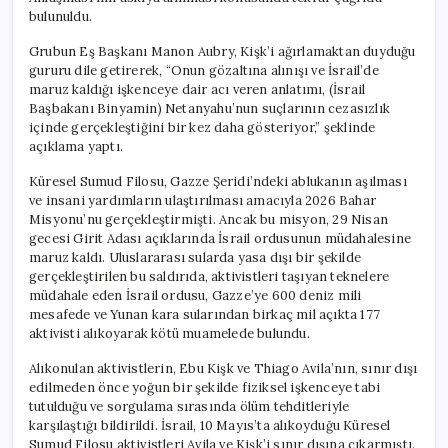
bulunuldu.
Grubun Eş Başkanı Manon Aubry, Kişk’i ağırlamaktan duyduğu
gururu dile getirerek, “Onun gözaltına alınışı ve İsrail’de
maruz kaldığı işkenceye dair acı veren anlatımı, (İsrail
Başbakanı Binyamin) Netanyahu’nun suçlarının cezasızlık
içinde gerçekleştiğini bir kez daha gösteriyor,” şeklinde
açıklama yaptı.
Küresel Sumud Filosu, Gazze Şeridi’ndeki ablukanın aşılması
ve insani yardımların ulaştırılması amacıyla 2026 Bahar
Misyonu’nu gerçekleştirmişti. Ancak bu misyon, 29 Nisan
gecesi Girit Adası açıklarında İsrail ordusunun müdahalesine
maruz kaldı. Uluslararası sularda yasa dışı bir şekilde
gerçekleştirilen bu saldırıda, aktivistleri taşıyan teknelere
müdahale eden İsrail ordusu, Gazze’ye 600 deniz mili
mesafede ve Yunan kara sularından birkaç mil açıkta 177
aktivisti alıkoyarak kötü muamelede bulundu.
Alıkonulan aktivistlerin, Ebu Kişk ve Thiago Avila’nın, sınır dışı
edilmeden önce yoğun bir şekilde fiziksel işkenceye tabi
tutulduğu ve sorgulama sırasında ölüm tehditleriyle
karşılaştığı bildirildi. İsrail, 10 Mayıs’ta alıkoyduğu Küresel
Sumud Filosu aktivistleri Avila ve Kişk’i sınır dışına çıkarmıştı.