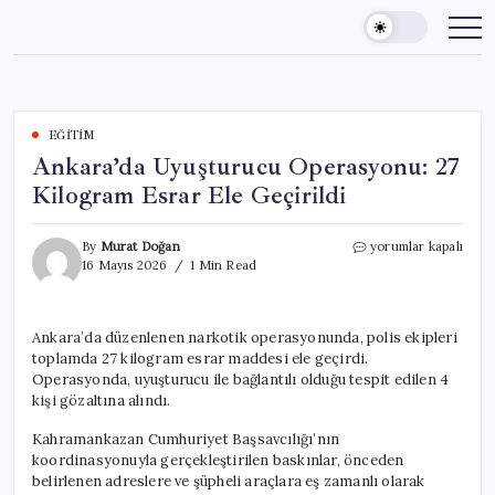
Skip
to
content
EĞITIM
Ankara’da Uyuşturucu Operasyonu: 27
Kilogram Esrar Ele Geçirildi
Ankara’da
By
Murat Doğan
yorumlar kapalı
Uyuşturucu
16 Mayıs 2026
1 Min Read
Operasyonu:
27
Kilogram
Ankara’da düzenlenen narkotik operasyonunda, polis ekipleri
Esrar
toplamda 27 kilogram esrar maddesi ele geçirdi.
Ele
Geçirildi
Operasyonda, uyuşturucu ile bağlantılı olduğu tespit edilen 4
için
kişi gözaltına alındı.
Kahramankazan Cumhuriyet Başsavcılığı’nın
koordinasyonuyla gerçekleştirilen baskınlar, önceden
belirlenen adreslere ve şüpheli araçlara eş zamanlı olarak