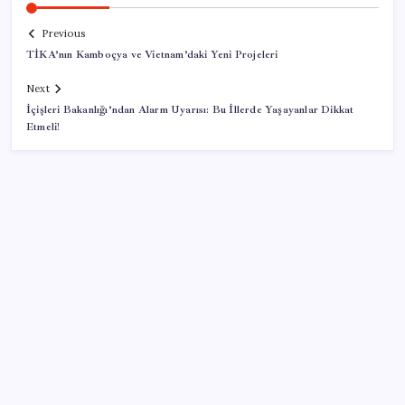
Previous
TİKA’nın Kamboçya ve Vietnam’daki Yeni Projeleri
Next
İçişleri Bakanlığı’ndan Alarm Uyarısı: Bu İllerde Yaşayanlar Dikkat
Etmeli!
SON YAZILAR
Türk şirket, Abu Dabi ile Dubai arasındaki seyahat
süresini 30 dakikaya indiriyor