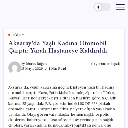
Skip
to
content
EĞITIM
Aksaray’da Yaşlı Kadına Otomobil
Çarptı: Yaralı Hastaneye Kaldırıldı
Aksaray’da
By
Murat Doğan
yorumlar kapalı
Yaşlı
15 Mayıs 2026
1 Min Read
Kadına
Otomobil
Çarptı:
Aksaray’da, yolun karşısına geçmek isteyen yaşlı bir kadına
Yaralı
otomobil çarptı. Kaza, Fatih Mahallesi’nde, Alparslan Türkeş
Hastaneye
Kaldırıldı
Bulvarı üzerinde gerçekleşti. Edinilen bilgilere göre, S.Ç. adlı
için
kadına, 25 yaşındaki F.E. yönetimindeki 68 DE *** plakalı
otomobil çarptı. Çarpmanın etkisiyle yere düşen yaşlı kadın
yaralandı. Olayı gören vatandaşlar, hemen sağlık ve polis
ekiplerine haber verdi. Kısa sürede olay yerine gelen sağlık
ekipleri, yaralı kadına ilk müdahaleyi yaptıktan sonra, onu