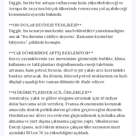
Diggle, bu tür bir artışın enflasyonu hızla yükseltebileceği ve
Avrupa ile Asya’nın birçok ülkesinde resesyona yol açabileceği
konusunda uyarıda bulundu.
**180 DOLAR SEVİYESİ TEHLİKESİ**
Diggle, bu senaryonun henüz ana beklentileri yansıtmadığını
ancak “Bu durumu ciddiye alıyoruz. Zamanın kıymetini
biliyoruz.” şeklinde konuştu.
**YAZ DÖNEMİNDE ARTIŞ BEKLENİYOR**
Kuzey yarımkürenin yaz mevsimine girmesiyle birlikte, klima
kullanımı ve tatil planları doğrultusunda enerji talebinin
artması, ham petrol, benzin, dizel ve jet yakıtı arzı üzerindeki
baskıyı artıracak. Bu dönem, küresel petrol stoklarının en hızlı
düşüşü yaşadığı bir zaman dilimini de ifade ediyor.
**HÜKÜMETLERDEN ACİL ÖNLEMLER**
Avustralya, yakıt ve gübre stoğunu artırmak için 10 milyar
dolar harcama sözü verirken, Fransa ekonomisini korumak
amacıyla destek politikalarını gözden geçireceğini duyurdu.
Hindistan ise döviz rezervlerini güçlendirmek için halka altın
almama ve yurt dışına çıkmama çağrısı yaptı. Uluslararası
Enerji Ajansı, acil önlem almaya çalışan ülke sayısının mart
ayındaki 55’ten 76’ya yükseldiğini açıkladı.