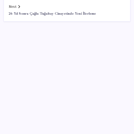
Next
26 Yıl Sonra Çağla Tuğaltay Cinayetinde Yeni İlerleme
SON YAZILAR
Yüzde 38 daha fazla kaynak kullandırdılar
Samanyolu’nda 170 milyon kara delik olabilir
Huawei Pura 90 Serisi Satışları 1 Milyon Barajını Aştı
Son dakika… Türkiye genelinde internet kesintisi!
TürkNet çöktü: Binlerce kullanıcı erişim sorunu
yaşıyor