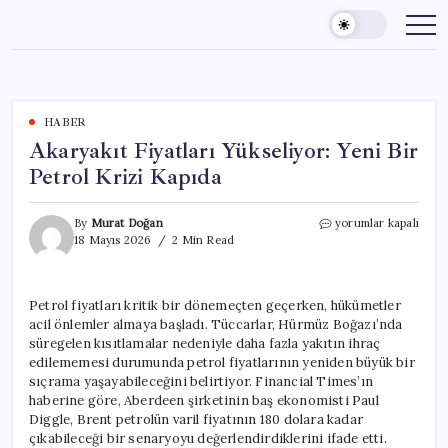
Skip
to
content
HABER
Akaryakıt Fiyatları Yükseliyor: Yeni Bir
Petrol Krizi Kapıda
Akaryakıt
By
Murat Doğan
yorumlar kapalı
Fiyatları
18 Mayıs 2026
2 Min Read
Yükseliyor:
Yeni
Bir
Petrol fiyatları kritik bir dönemeçten geçerken, hükümetler
Petrol
acil önlemler almaya başladı. Tüccarlar, Hürmüz Boğazı’nda
Krizi
Kapıda
süregelen kısıtlamalar nedeniyle daha fazla yakıtın ihraç
için
edilememesi durumunda petrol fiyatlarının yeniden büyük bir
sıçrama yaşayabileceğini belirtiyor. Financial Times’ın
haberine göre, Aberdeen şirketinin baş ekonomisti Paul
Diggle, Brent petrolün varil fiyatının 180 dolara kadar
çıkabileceği bir senaryoyu değerlendirdiklerini ifade etti.