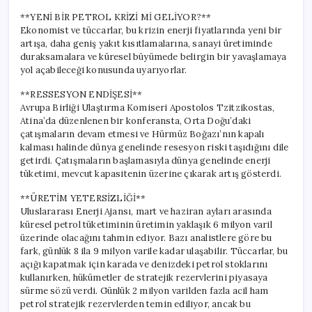
**YENİ BİR PETROL KRİZİ Mİ GELİYOR?**
Ekonomist ve tüccarlar, bu krizin enerji fiyatlarında yeni bir
artışa, daha geniş yakıt kısıtlamalarına, sanayi üretiminde
duraksamalara ve küresel büyümede belirgin bir yavaşlamaya
yol açabileceği konusunda uyarıyorlar.
**RESSESYON ENDİŞESİ**
Avrupa Birliği Ulaştırma Komiseri Apostolos Tzitzikostas,
Atina’da düzenlenen bir konferansta, Orta Doğu’daki
çatışmaların devam etmesi ve Hürmüz Boğazı’nın kapalı
kalması halinde dünya genelinde resesyon riski taşıdığını dile
getirdi. Çatışmaların başlamasıyla dünya genelinde enerji
tüketimi, mevcut kapasitenin üzerine çıkarak artış gösterdi.
**ÜRETİM YETERSİZLİĞİ**
Uluslararası Enerji Ajansı, mart ve haziran ayları arasında
küresel petrol tüketiminin üretimin yaklaşık 6 milyon varil
üzerinde olacağını tahmin ediyor. Bazı analistlere göre bu
fark, günlük 8 ila 9 milyon varile kadar ulaşabilir. Tüccarlar, bu
açığı kapatmak için karada ve denizdeki petrol stoklarını
kullanırken, hükümetler de stratejik rezervlerini piyasaya
sürme sözü verdi. Günlük 2 milyon varilden fazla acil ham
petrol stratejik rezervlerden temin ediliyor, ancak bu