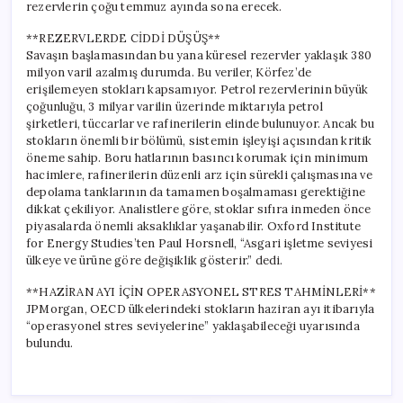
rezervlerin çoğu temmuz ayında sona erecek.
**REZERVLERDE CİDDİ DÜŞÜŞ**
Savaşın başlamasından bu yana küresel rezervler yaklaşık 380
milyon varil azalmış durumda. Bu veriler, Körfez’de
erişilemeyen stokları kapsamıyor. Petrol rezervlerinin büyük
çoğunluğu, 3 milyar varilin üzerinde miktarıyla petrol
şirketleri, tüccarlar ve rafinerilerin elinde bulunuyor. Ancak bu
stokların önemli bir bölümü, sistemin işleyişi açısından kritik
öneme sahip. Boru hatlarının basıncı korumak için minimum
hacimlere, rafinerilerin düzenli arz için sürekli çalışmasına ve
depolama tanklarının da tamamen boşalmaması gerektiğine
dikkat çekiliyor. Analistlere göre, stoklar sıfıra inmeden önce
piyasalarda önemli aksaklıklar yaşanabilir. Oxford Institute
for Energy Studies’ten Paul Horsnell, “Asgari işletme seviyesi
ülkeye ve ürüne göre değişiklik gösterir.” dedi.
**HAZİRAN AYI İÇİN OPERASYONEL STRES TAHMİNLERİ**
JPMorgan, OECD ülkelerindeki stokların haziran ayı itibarıyla
“operasyonel stres seviyelerine” yaklaşabileceği uyarısında
bulundu.