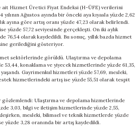
Enflasyonu
ait Hizmet Üretici Fiyat Endeksi (H-ÜFE) verilerini
Yıllık
yılının Ağustos ayında bir önceki aya kıyasla yüzde 2,62
Yüzde
lık ayına göre artış oranı yüzde 47,23 olarak belirlendi.
57,72
e yüzde 57,72 seviyesinde gerçekleşti. On iki aylık
Olarak
de 76,54 olarak kaydedildi. Bu sonuç, yıllık bazda hizmet
Belirlendi
ine gerilediğini gösteriyor.
için
hizmet sektörlerinde görüldü. Ulaştırma ve depolama
de 53,44, konaklama ve yiyecek hizmetlerinde yüzde 61,35,
ış yaşandı. Gayrimenkul hizmetleri yüzde 57,69, mesleki,
estek hizmetlerindeki artış ise yüzde 55,51 olarak tespit
er gözlemlendi: Ulaştırma ve depolama hizmetlerinde
e 3,03, bilgi ve iletişim hizmetlerinde yüzde 2,55,
eşirken, mesleki, bilimsel ve teknik hizmetlerde yüzde
e yüzde 3,28 oranında bir artış kaydedildi.