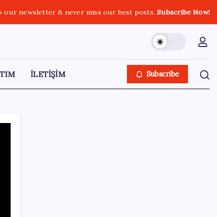
o our newsletter & never miss our best posts.
Subscribe Now!
TIM
İLETİŞİM
Subscribe
SON YAZILAR
Gökhan Günaydın: ‘Ferman padişahınsa
meydanlar bizimdir’