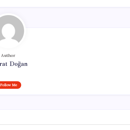
Author
at Doğan
Follow Me