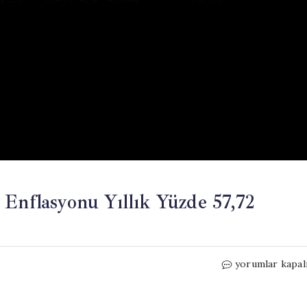
 Enflasyonu Yıllık Yüzde 57,72
Ağustos
yorumlar kapal
2024’te
Hizmet
Üretici