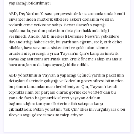
yapılacağı bildirilmişti.
ABD, Dış Yardım Yasası çerçevesinde kriz zamanlarında kendi
envanterinden müttefik ülkelere askeri donanım ve silah
tedarik etme yetkisine sahip. Beyaz Saray’ın yaptığı
açıklamada, yardım paketinin detayları hakkında bilgi
verilmedi. Ancak, ABD merkezli Defense News’in yetkililere
dayandırdığı haberlerde, bu yardımın eğitim, stok, zırh delici
silahlar, hava savunma sistemleri ve çoklu alan izleme
ürünlerini içereceği, ayrıca Tayvan’ın Çin’e karşı asimetrik
savaş kapasitesini artırmak için kritik öneme sahip insansız
hava araçlarını da kapsayacağı iddia edildi.
ABD yönetiminin Tayvan’a yapacağı üçüncü yardım paketinin
detayları üzerinde çalıştığı ve Biden’ın görev süresi bitmeden
bu planın tamamlanması hedefleniyor. Çin, Tayvan’ı kendi
topraklarının bir parçası olarak görmekte ve 1949’dan bu
yana de facto bağımsızlık süreci yaşayan Ada’nın
bağımsızlığını tanıyan ülkelerin silah satışına karşı
çıkmaktadır. Pekin yönetimi “tek Çin” ilkesini vurgulayarak, bu
ilkeye saygı gösterilmesini talep ediyor.