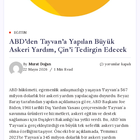
EĞITIM
ABD’den Tayvan’a Yapılan Büyük
Askeri Yardım, Çin’i Tedirgin Edecek
ABD’den
By
Murat Doğan
yorumlar kapalı
Tayvan’a
22 Mayıs 2026
1 Min Read
Yapılan
Büyük
Askeri
ABD hükümeti, egemenlik anlaşmazlığı yaşayan Tayvan’a 567
Yardım,
milyon dolarlık bir askeri yardım yapılacağını duyurdu. Beyaz
Çin’i
Tedirgin
Saray tarafından yapılan açıklamaya göre, ABD Başkanı Joe
Edecek
Biden, 1961 tarihli Dış Yardım Yasası çerçevesinde Tayvan’a
için
savunma ürünleri ve hizmetleri, askeri eğitim ve destek
sağlaması için Dışişleri Bakanlığı’na yetki verdi. Bu, ABD’nin
Tayvan’a gerçekleştirdiği en büyük tek seferlik askeri yardım
olma özelliğini taşıyor. Önceki bir açıklamada, Temmuz
2023’te Tayvan’a 345 milyon dolarlık bir askeri yardım