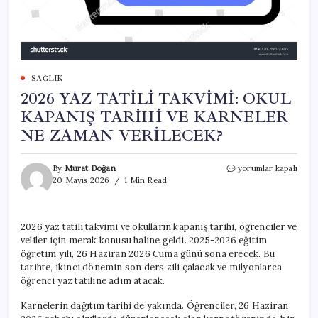
SAĞLIK
2026 YAZ TATİLİ TAKVİMİ: OKUL
KAPANIŞ TARİHİ VE KARNELER
NE ZAMAN VERİLECEK?
2026
By
Murat Doğan
yorumlar kapalı
YAZ
20 Mayıs 2026
1 Min Read
TATİLİ
TAKVİMİ:
OKUL
2026 yaz tatili takvimi ve okulların kapanış tarihi, öğrenciler ve
KAPANIŞ
veliler için merak konusu haline geldi. 2025-2026 eğitim
TARİHİ
VE
öğretim yılı, 26 Haziran 2026 Cuma günü sona erecek. Bu
KARNELER
tarihte, ikinci dönemin son ders zili çalacak ve milyonlarca
NE
öğrenci yaz tatiline adım atacak.
ZAMAN
VERİLECEK?
Karnelerin dağıtım tarihi de yakında. Öğrenciler, 26 Haziran
için