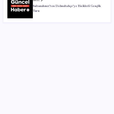
Next
Sultanahmet’ten Dolmabahçe’ye Bisikletli Gençlik
Turu
SON YAZILAR
Gökhan Günaydın: ‘Ferman padişahınsa meydanlar
bizimdir’
Merkez Bankası döviz ve altın rezervleri açıklandı:
Kasada son durum ne?
Türk şirket, Abu Dabi ile Dubai arasındaki seyahat